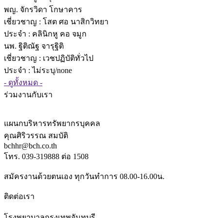
พญ. จักรวิดา โกษาคาร
เชี่ยวชาญ
: โสต ศอ นาสิกวิทยา
ประจำ : คลินิกหู คอ จมูก
นพ. ฐิติณัฐ จารุฐิติ
เชี่ยวชาญ
: เวชปฏิบัติทั่วไป
ประจำ : ไม่ระบุ/none
- ดูทั้งหมด -
ร่วมงานกับเรา
แผนกบริหารทรัพยากรบุคคล
คุณศิริวรรณ สมบัติ
bchhr@bch.co.th
โทร. 039-319888 ต่อ 1508
สมัครงานด้วยตนเอง ทุกวันทำการ 08.00-16.00น.
ติดต่อเรา
โรงพยาบาลกรุงเทพจันทบุรี