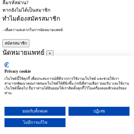
ลืมรหัสผ่าน?
หากยังไม่ได้เป็นสมาชิก
ทำไมต้องสมัครสมาชิก
- เพื่อความสะดวกในการนัดหมายแพทย์
สมัครสมาชิก
นัดหมายแพทย์
×
Privacy cookie
ผู้ชำนาญการ
:
เว็บไซต์นี้ใช้คุกกี้ เพื่อประสบการณ์ที่ดีจากการใช้งานเว็บไซต์ และช่วยให้เรา
สามารถพัฒนาคุณภาพของเว็บไซต์ให้ดียิ่งขึ้น กรณีที่ท่านเลือก 'ยอมรับ' และใช้งาน
ประจำ :
เว็บไซต์นี้ต่อไป ถือว่าท่านได้ยินยอมให้เราติดตั้งคุกกี้ไว้ในเครื่องคอมพิวเตอร์ของ
ท่าน
ประวัติการศึกษา
ยอมรับทั้งหมด
ปฏิเสธ
อาทิตย์
จันทร์
อังคาร
พุธ
พฤหัสบดี
ศุกร์
เสาร์
(26/09)
(27/09)
(28/09)
(29/09)
(30/09)
(01/10)
(02/10)
ไม่มีการแก้ไข