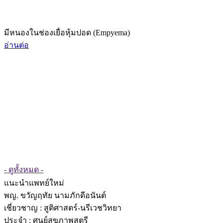
มีหนองในช่องเยื่อหุ้มปอด (Empyema)
อ่านต่อ
- ดูทั้งหมด -
แนะนำแพทย์ใหม่
พญ. ขวัญฤทัย นามภักดีอนันต์
เชี่ยวชาญ
: สูติศาสตร์-นรีเวชวิทยา
ประจำ : ศูนย์สุขภาพสตรี