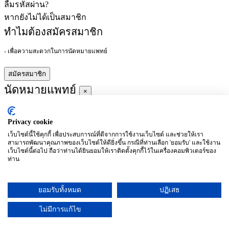
ลืมรหัสผ่าน?
หากยังไม่ได้เป็นสมาชิก
ทำไมต้องสมัครสมาชิก
- เพื่อความสะดวกในการนัดหมายแพทย์
สมัครสมาชิก
นัดหมายแพทย์
×
Privacy cookie
ผู้ชำนาญการ
:
เว็บไซต์นี้ใช้คุกกี้ เพื่อประสบการณ์ที่ดีจากการใช้งานเว็บไซต์ และช่วยให้เรา
สามารถพัฒนาคุณภาพของเว็บไซต์ให้ดียิ่งขึ้น กรณีที่ท่านเลือก 'ยอมรับ' และใช้งาน
ประจำ :
เว็บไซต์นี้ต่อไป ถือว่าท่านได้ยินยอมให้เราติดตั้งคุกกี้ไว้ในเครื่องคอมพิวเตอร์ของ
ท่าน
ประวัติการศึกษา
ยอมรับทั้งหมด
ปฏิเสธ
อาทิตย์
จันทร์
อังคาร
พุธ
พฤหัสบดี
ศุกร์
เสาร์
(26/09)
(27/09)
(28/09)
(29/09)
(30/09)
(01/10)
(02/10)
ไม่มีการแก้ไข