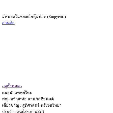
มีหนองในช่องเยื่อหุ้มปอด (Empyema)
อ่านต่อ
- ดูทั้งหมด -
แนะนำแพทย์ใหม่
พญ. ขวัญฤทัย นามภักดีอนันต์
เชี่ยวชาญ
: สูติศาสตร์-นรีเวชวิทยา
ประจำ : ศูนย์สุขภาพสตรี