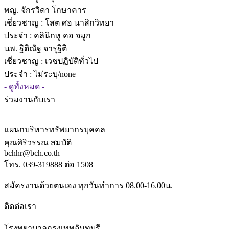
พญ. จักรวิดา โกษาคาร
เชี่ยวชาญ
: โสต ศอ นาสิกวิทยา
ประจำ : คลินิกหู คอ จมูก
นพ. ฐิติณัฐ จารุฐิติ
เชี่ยวชาญ
: เวชปฏิบัติทั่วไป
ประจำ : ไม่ระบุ/none
- ดูทั้งหมด -
ร่วมงานกับเรา
แผนกบริหารทรัพยากรบุคคล
คุณศิริวรรณ สมบัติ
bchhr@bch.co.th
โทร. 039-319888 ต่อ 1508
สมัครงานด้วยตนเอง ทุกวันทำการ 08.00-16.00น.
ติดต่อเรา
โรงพยาบาลกรุงเทพจันทบุรี