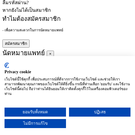
ลืมรหัสผ่าน?
หากยังไม่ได้เป็นสมาชิก
ทำไมต้องสมัครสมาชิก
- เพื่อความสะดวกในการนัดหมายแพทย์
สมัครสมาชิก
นัดหมายแพทย์
×
Privacy cookie
ผู้ชำนาญการ
:
เว็บไซต์นี้ใช้คุกกี้ เพื่อประสบการณ์ที่ดีจากการใช้งานเว็บไซต์ และช่วยให้เรา
สามารถพัฒนาคุณภาพของเว็บไซต์ให้ดียิ่งขึ้น กรณีที่ท่านเลือก 'ยอมรับ' และใช้งาน
ประจำ :
เว็บไซต์นี้ต่อไป ถือว่าท่านได้ยินยอมให้เราติดตั้งคุกกี้ไว้ในเครื่องคอมพิวเตอร์ของ
ท่าน
ประวัติการศึกษา
ยอมรับทั้งหมด
ปฏิเสธ
อาทิตย์
จันทร์
อังคาร
พุธ
พฤหัสบดี
ศุกร์
เสาร์
(26/09)
(27/09)
(28/09)
(29/09)
(30/09)
(01/10)
(02/10)
ไม่มีการแก้ไข