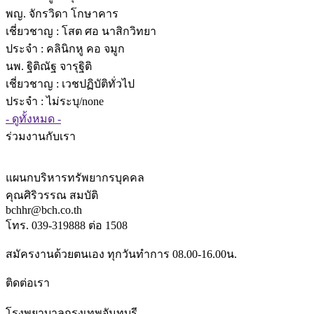
พญ. จักรวิดา โกษาคาร
เชี่ยวชาญ
: โสต ศอ นาสิกวิทยา
ประจำ : คลินิกหู คอ จมูก
นพ. ฐิติณัฐ จารุฐิติ
เชี่ยวชาญ
: เวชปฏิบัติทั่วไป
ประจำ : ไม่ระบุ/none
- ดูทั้งหมด -
ร่วมงานกับเรา
แผนกบริหารทรัพยากรบุคคล
คุณศิริวรรณ สมบัติ
bchhr@bch.co.th
โทร. 039-319888 ต่อ 1508
สมัครงานด้วยตนเอง ทุกวันทำการ 08.00-16.00น.
ติดต่อเรา
โรงพยาบาลกรุงเทพจันทบุรี