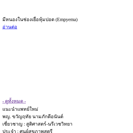
มีหนองในช่องเยื่อหุ้มปอด (Empyema)
อ่านต่อ
- ดูทั้งหมด -
แนะนำแพทย์ใหม่
พญ. ขวัญฤทัย นามภักดีอนันต์
เชี่ยวชาญ
: สูติศาสตร์-นรีเวชวิทยา
ประจำ : ศูนย์สุขภาพสตรี