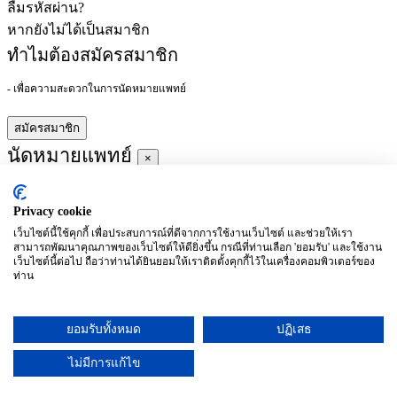
ลืมรหัสผ่าน?
หากยังไม่ได้เป็นสมาชิก
ทำไมต้องสมัครสมาชิก
- เพื่อความสะดวกในการนัดหมายแพทย์
สมัครสมาชิก
นัดหมายแพทย์
×
Privacy cookie
ผู้ชำนาญการ
:
เว็บไซต์นี้ใช้คุกกี้ เพื่อประสบการณ์ที่ดีจากการใช้งานเว็บไซต์ และช่วยให้เรา
สามารถพัฒนาคุณภาพของเว็บไซต์ให้ดียิ่งขึ้น กรณีที่ท่านเลือก 'ยอมรับ' และใช้งาน
ประจำ :
เว็บไซต์นี้ต่อไป ถือว่าท่านได้ยินยอมให้เราติดตั้งคุกกี้ไว้ในเครื่องคอมพิวเตอร์ของ
ท่าน
ประวัติการศึกษา
ยอมรับทั้งหมด
ปฏิเสธ
อาทิตย์
จันทร์
อังคาร
พุธ
พฤหัสบดี
ศุกร์
เสาร์
(26/09)
(27/09)
(28/09)
(29/09)
(30/09)
(01/10)
(02/10)
ไม่มีการแก้ไข