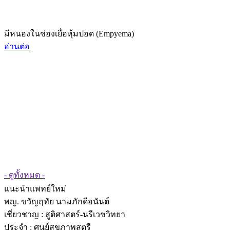
มีหนองในช่องเยื่อหุ้มปอด (Empyema)
อ่านต่อ
- ดูทั้งหมด -
แนะนำแพทย์ใหม่
พญ. ขวัญฤทัย นามภักดีอนันต์
เชี่ยวชาญ
: สูติศาสตร์-นรีเวชวิทยา
ประจำ : ศูนย์สุขภาพสตรี