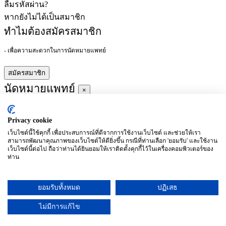
ลืมรหัสผ่าน?
หากยังไม่ได้เป็นสมาชิก
ทำไมต้องสมัครสมาชิก
- เพื่อความสะดวกในการนัดหมายแพทย์
สมัครสมาชิก
นัดหมายแพทย์
×
Privacy cookie
ผู้ชำนาญการ
:
เว็บไซต์นี้ใช้คุกกี้ เพื่อประสบการณ์ที่ดีจากการใช้งานเว็บไซต์ และช่วยให้เรา
สามารถพัฒนาคุณภาพของเว็บไซต์ให้ดียิ่งขึ้น กรณีที่ท่านเลือก 'ยอมรับ' และใช้งาน
ประจำ :
เว็บไซต์นี้ต่อไป ถือว่าท่านได้ยินยอมให้เราติดตั้งคุกกี้ไว้ในเครื่องคอมพิวเตอร์ของ
ท่าน
ประวัติการศึกษา
ยอมรับทั้งหมด
ปฏิเสธ
อาทิตย์
จันทร์
อังคาร
พุธ
พฤหัสบดี
ศุกร์
เสาร์
(26/09)
(27/09)
(28/09)
(29/09)
(30/09)
(01/10)
(02/10)
ไม่มีการแก้ไข