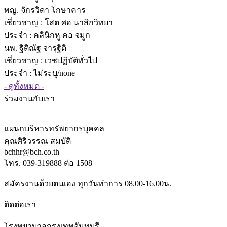
พญ. จักรวิดา โกษาคาร
เชี่ยวชาญ
: โสต ศอ นาสิกวิทยา
ประจำ : คลินิกหู คอ จมูก
นพ. ฐิติณัฐ จารุฐิติ
เชี่ยวชาญ
: เวชปฏิบัติทั่วไป
ประจำ : ไม่ระบุ/none
- ดูทั้งหมด -
ร่วมงานกับเรา
แผนกบริหารทรัพยากรบุคคล
คุณศิริวรรณ สมบัติ
bchhr@bch.co.th
โทร. 039-319888 ต่อ 1508
สมัครงานด้วยตนเอง ทุกวันทำการ 08.00-16.00น.
ติดต่อเรา
โรงพยาบาลกรุงเทพจันทบุรี