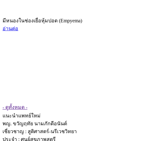
มีหนองในช่องเยื่อหุ้มปอด (Empyema)
อ่านต่อ
- ดูทั้งหมด -
แนะนำแพทย์ใหม่
พญ. ขวัญฤทัย นามภักดีอนันต์
เชี่ยวชาญ
: สูติศาสตร์-นรีเวชวิทยา
ประจำ : ศูนย์สุขภาพสตรี