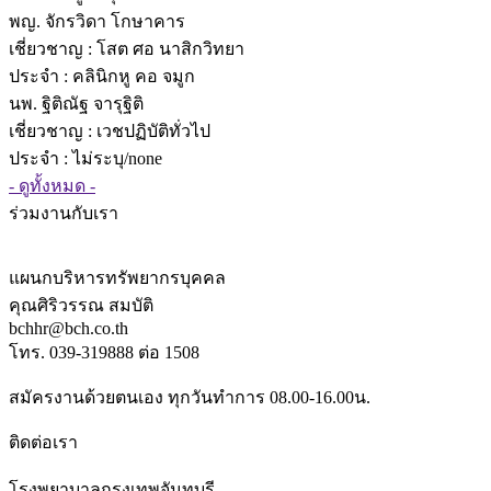
พญ. จักรวิดา โกษาคาร
เชี่ยวชาญ
: โสต ศอ นาสิกวิทยา
ประจำ : คลินิกหู คอ จมูก
นพ. ฐิติณัฐ จารุฐิติ
เชี่ยวชาญ
: เวชปฏิบัติทั่วไป
ประจำ : ไม่ระบุ/none
- ดูทั้งหมด -
ร่วมงานกับเรา
แผนกบริหารทรัพยากรบุคคล
คุณศิริวรรณ สมบัติ
bchhr@bch.co.th
โทร. 039-319888 ต่อ 1508
สมัครงานด้วยตนเอง ทุกวันทำการ 08.00-16.00น.
ติดต่อเรา
โรงพยาบาลกรุงเทพจันทบุรี