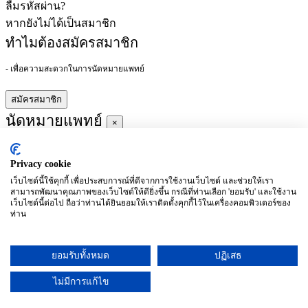
ลืมรหัสผ่าน?
หากยังไม่ได้เป็นสมาชิก
ทำไมต้องสมัครสมาชิก
- เพื่อความสะดวกในการนัดหมายแพทย์
สมัครสมาชิก
นัดหมายแพทย์
×
Privacy cookie
ผู้ชำนาญการ
:
เว็บไซต์นี้ใช้คุกกี้ เพื่อประสบการณ์ที่ดีจากการใช้งานเว็บไซต์ และช่วยให้เรา
สามารถพัฒนาคุณภาพของเว็บไซต์ให้ดียิ่งขึ้น กรณีที่ท่านเลือก 'ยอมรับ' และใช้งาน
ประจำ :
เว็บไซต์นี้ต่อไป ถือว่าท่านได้ยินยอมให้เราติดตั้งคุกกี้ไว้ในเครื่องคอมพิวเตอร์ของ
ท่าน
ประวัติการศึกษา
ยอมรับทั้งหมด
ปฏิเสธ
อาทิตย์
จันทร์
อังคาร
พุธ
พฤหัสบดี
ศุกร์
เสาร์
(26/09)
(27/09)
(28/09)
(29/09)
(30/09)
(01/10)
(02/10)
ไม่มีการแก้ไข