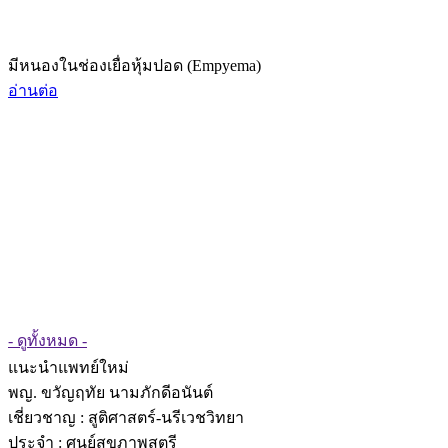
มีหนองในช่องเยื่อหุ้มปอด (Empyema)
อ่านต่อ
- ดูทั้งหมด -
แนะนำแพทย์ใหม่
พญ. ขวัญฤทัย นามภักดีอนันต์
เชี่ยวชาญ
: สูติศาสตร์-นรีเวชวิทยา
ประจำ : ศูนย์สุขภาพสตรี