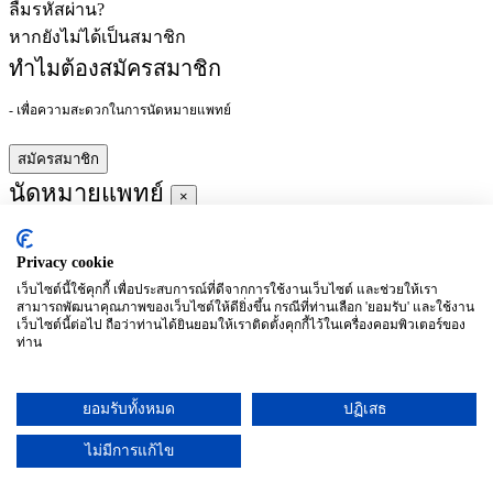
ลืมรหัสผ่าน?
หากยังไม่ได้เป็นสมาชิก
ทำไมต้องสมัครสมาชิก
- เพื่อความสะดวกในการนัดหมายแพทย์
สมัครสมาชิก
นัดหมายแพทย์
×
Privacy cookie
ผู้ชำนาญการ
:
เว็บไซต์นี้ใช้คุกกี้ เพื่อประสบการณ์ที่ดีจากการใช้งานเว็บไซต์ และช่วยให้เรา
สามารถพัฒนาคุณภาพของเว็บไซต์ให้ดียิ่งขึ้น กรณีที่ท่านเลือก 'ยอมรับ' และใช้งาน
ประจำ :
เว็บไซต์นี้ต่อไป ถือว่าท่านได้ยินยอมให้เราติดตั้งคุกกี้ไว้ในเครื่องคอมพิวเตอร์ของ
ท่าน
ประวัติการศึกษา
ยอมรับทั้งหมด
ปฏิเสธ
อาทิตย์
จันทร์
อังคาร
พุธ
พฤหัสบดี
ศุกร์
เสาร์
(26/09)
(27/09)
(28/09)
(29/09)
(30/09)
(01/10)
(02/10)
ไม่มีการแก้ไข