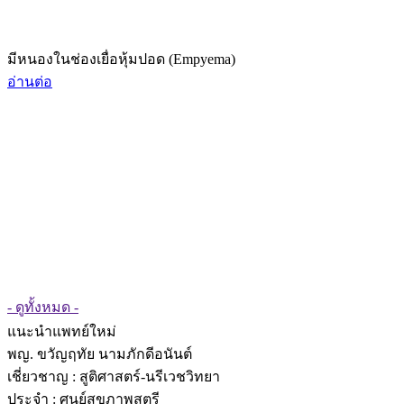
มีหนองในช่องเยื่อหุ้มปอด (Empyema)
อ่านต่อ
- ดูทั้งหมด -
แนะนำแพทย์ใหม่
พญ. ขวัญฤทัย นามภักดีอนันต์
เชี่ยวชาญ
: สูติศาสตร์-นรีเวชวิทยา
ประจำ : ศูนย์สุขภาพสตรี