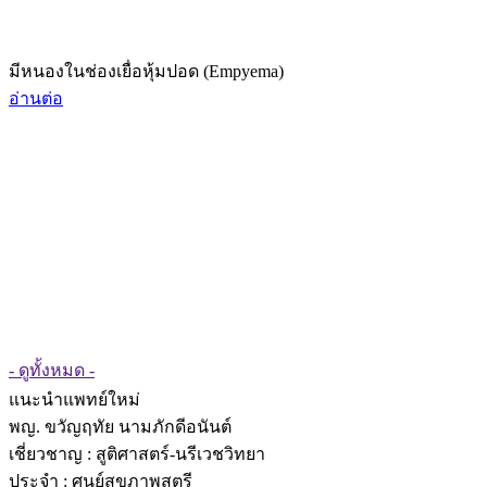
มีหนองในช่องเยื่อหุ้มปอด (Empyema)
อ่านต่อ
- ดูทั้งหมด -
แนะนำแพทย์ใหม่
พญ. ขวัญฤทัย นามภักดีอนันต์
เชี่ยวชาญ
: สูติศาสตร์-นรีเวชวิทยา
ประจำ : ศูนย์สุขภาพสตรี