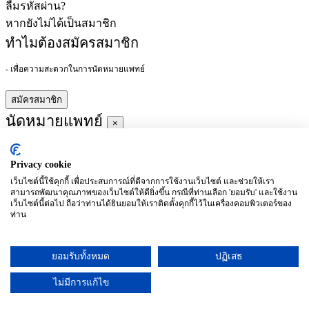
ลืมรหัสผ่าน?
หากยังไม่ได้เป็นสมาชิก
ทำไมต้องสมัครสมาชิก
- เพื่อความสะดวกในการนัดหมายแพทย์
สมัครสมาชิก
นัดหมายแพทย์
×
Privacy cookie
ผู้ชำนาญการ
:
เว็บไซต์นี้ใช้คุกกี้ เพื่อประสบการณ์ที่ดีจากการใช้งานเว็บไซต์ และช่วยให้เรา
สามารถพัฒนาคุณภาพของเว็บไซต์ให้ดียิ่งขึ้น กรณีที่ท่านเลือก 'ยอมรับ' และใช้งาน
ประจำ :
เว็บไซต์นี้ต่อไป ถือว่าท่านได้ยินยอมให้เราติดตั้งคุกกี้ไว้ในเครื่องคอมพิวเตอร์ของ
ท่าน
ประวัติการศึกษา
ยอมรับทั้งหมด
ปฏิเสธ
อาทิตย์
จันทร์
อังคาร
พุธ
พฤหัสบดี
ศุกร์
เสาร์
(26/09)
(27/09)
(28/09)
(29/09)
(30/09)
(01/10)
(02/10)
ไม่มีการแก้ไข