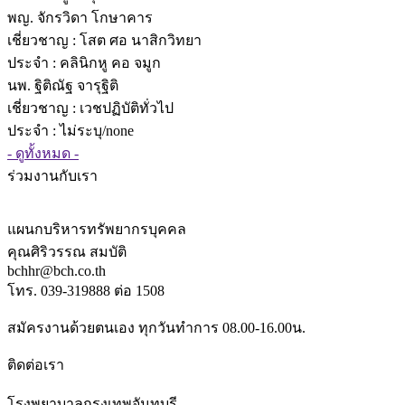
พญ. จักรวิดา โกษาคาร
เชี่ยวชาญ
: โสต ศอ นาสิกวิทยา
ประจำ : คลินิกหู คอ จมูก
นพ. ฐิติณัฐ จารุฐิติ
เชี่ยวชาญ
: เวชปฏิบัติทั่วไป
ประจำ : ไม่ระบุ/none
- ดูทั้งหมด -
ร่วมงานกับเรา
แผนกบริหารทรัพยากรบุคคล
คุณศิริวรรณ สมบัติ
bchhr@bch.co.th
โทร. 039-319888 ต่อ 1508
สมัครงานด้วยตนเอง ทุกวันทำการ 08.00-16.00น.
ติดต่อเรา
โรงพยาบาลกรุงเทพจันทบุรี