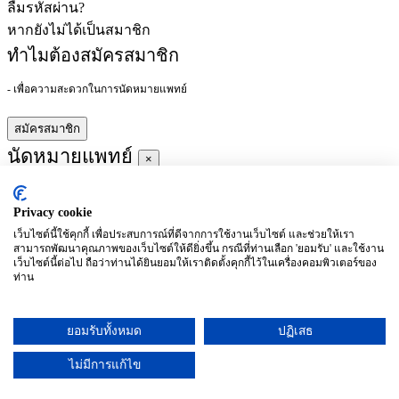
ลืมรหัสผ่าน?
หากยังไม่ได้เป็นสมาชิก
ทำไมต้องสมัครสมาชิก
- เพื่อความสะดวกในการนัดหมายแพทย์
สมัครสมาชิก
นัดหมายแพทย์
×
Privacy cookie
ผู้ชำนาญการ
:
เว็บไซต์นี้ใช้คุกกี้ เพื่อประสบการณ์ที่ดีจากการใช้งานเว็บไซต์ และช่วยให้เรา
สามารถพัฒนาคุณภาพของเว็บไซต์ให้ดียิ่งขึ้น กรณีที่ท่านเลือก 'ยอมรับ' และใช้งาน
ประจำ :
เว็บไซต์นี้ต่อไป ถือว่าท่านได้ยินยอมให้เราติดตั้งคุกกี้ไว้ในเครื่องคอมพิวเตอร์ของ
ท่าน
ประวัติการศึกษา
ยอมรับทั้งหมด
ปฏิเสธ
อาทิตย์
จันทร์
อังคาร
พุธ
พฤหัสบดี
ศุกร์
เสาร์
(26/09)
(27/09)
(28/09)
(29/09)
(30/09)
(01/10)
(02/10)
ไม่มีการแก้ไข