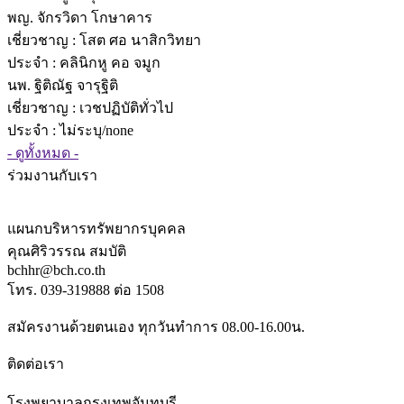
พญ. จักรวิดา โกษาคาร
เชี่ยวชาญ
: โสต ศอ นาสิกวิทยา
ประจำ : คลินิกหู คอ จมูก
นพ. ฐิติณัฐ จารุฐิติ
เชี่ยวชาญ
: เวชปฏิบัติทั่วไป
ประจำ : ไม่ระบุ/none
- ดูทั้งหมด -
ร่วมงานกับเรา
แผนกบริหารทรัพยากรบุคคล
คุณศิริวรรณ สมบัติ
bchhr@bch.co.th
โทร. 039-319888 ต่อ 1508
สมัครงานด้วยตนเอง ทุกวันทำการ 08.00-16.00น.
ติดต่อเรา
โรงพยาบาลกรุงเทพจันทบุรี