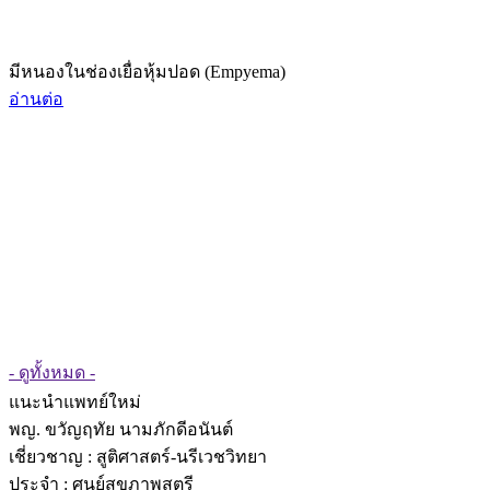
มีหนองในช่องเยื่อหุ้มปอด (Empyema)
อ่านต่อ
- ดูทั้งหมด -
แนะนำแพทย์ใหม่
พญ. ขวัญฤทัย นามภักดีอนันต์
เชี่ยวชาญ
: สูติศาสตร์-นรีเวชวิทยา
ประจำ : ศูนย์สุขภาพสตรี