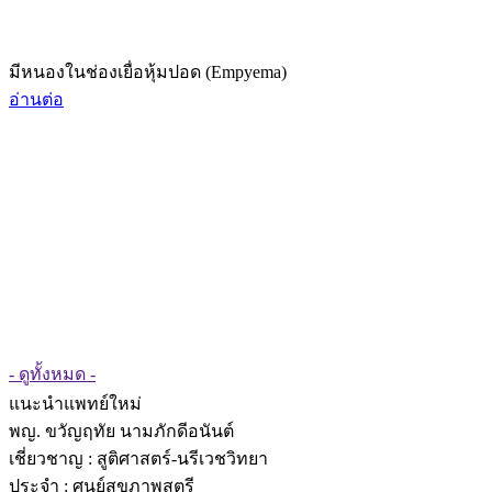
มีหนองในช่องเยื่อหุ้มปอด (Empyema)
อ่านต่อ
- ดูทั้งหมด -
แนะนำแพทย์ใหม่
พญ. ขวัญฤทัย นามภักดีอนันต์
เชี่ยวชาญ
: สูติศาสตร์-นรีเวชวิทยา
ประจำ : ศูนย์สุขภาพสตรี