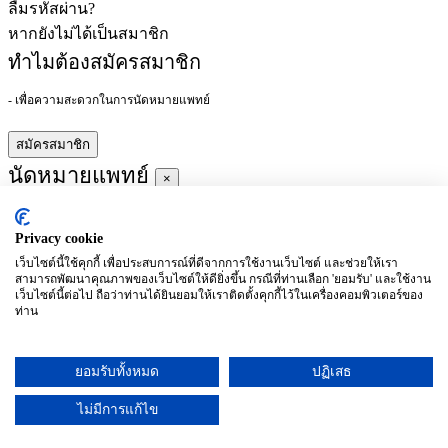
ลืมรหัสผ่าน?
หากยังไม่ได้เป็นสมาชิก
ทำไมต้องสมัครสมาชิก
- เพื่อความสะดวกในการนัดหมายแพทย์
สมัครสมาชิก
นัดหมายแพทย์
×
Privacy cookie
ผู้ชำนาญการ
:
เว็บไซต์นี้ใช้คุกกี้ เพื่อประสบการณ์ที่ดีจากการใช้งานเว็บไซต์ และช่วยให้เรา
สามารถพัฒนาคุณภาพของเว็บไซต์ให้ดียิ่งขึ้น กรณีที่ท่านเลือก 'ยอมรับ' และใช้งาน
ประจำ :
เว็บไซต์นี้ต่อไป ถือว่าท่านได้ยินยอมให้เราติดตั้งคุกกี้ไว้ในเครื่องคอมพิวเตอร์ของ
ท่าน
ประวัติการศึกษา
ยอมรับทั้งหมด
ปฏิเสธ
อาทิตย์
จันทร์
อังคาร
พุธ
พฤหัสบดี
ศุกร์
เสาร์
(26/09)
(27/09)
(28/09)
(29/09)
(30/09)
(01/10)
(02/10)
ไม่มีการแก้ไข