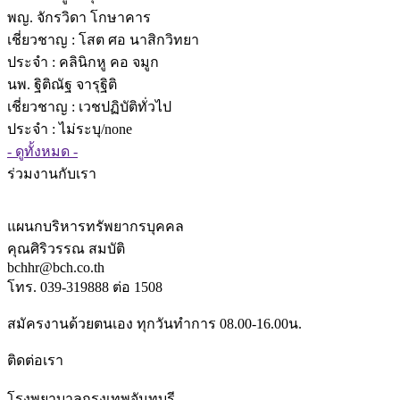
พญ. จักรวิดา โกษาคาร
เชี่ยวชาญ
: โสต ศอ นาสิกวิทยา
ประจำ : คลินิกหู คอ จมูก
นพ. ฐิติณัฐ จารุฐิติ
เชี่ยวชาญ
: เวชปฏิบัติทั่วไป
ประจำ : ไม่ระบุ/none
- ดูทั้งหมด -
ร่วมงานกับเรา
แผนกบริหารทรัพยากรบุคคล
คุณศิริวรรณ สมบัติ
bchhr@bch.co.th
โทร. 039-319888 ต่อ 1508
สมัครงานด้วยตนเอง ทุกวันทำการ 08.00-16.00น.
ติดต่อเรา
โรงพยาบาลกรุงเทพจันทบุรี