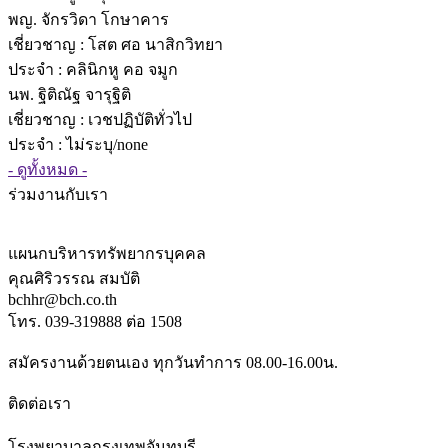
พญ. จักรวิดา โกษาคาร
เชี่ยวชาญ
: โสต ศอ นาสิกวิทยา
ประจำ : คลินิกหู คอ จมูก
นพ. ฐิติณัฐ จารุฐิติ
เชี่ยวชาญ
: เวชปฏิบัติทั่วไป
ประจำ : ไม่ระบุ/none
- ดูทั้งหมด -
ร่วมงานกับเรา
แผนกบริหารทรัพยากรบุคคล
คุณศิริวรรณ สมบัติ
bchhr@bch.co.th
โทร. 039-319888 ต่อ 1508
สมัครงานด้วยตนเอง ทุกวันทำการ 08.00-16.00น.
ติดต่อเรา
โรงพยาบาลกรุงเทพจันทบุรี