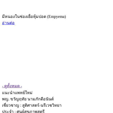
มีหนองในช่องเยื่อหุ้มปอด (Empyema)
อ่านต่อ
- ดูทั้งหมด -
แนะนำแพทย์ใหม่
พญ. ขวัญฤทัย นามภักดีอนันต์
เชี่ยวชาญ
: สูติศาสตร์-นรีเวชวิทยา
ประจำ : ศูนย์สุขภาพสตรี