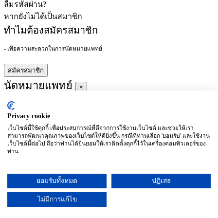
ลืมรหัสผ่าน?
หากยังไม่ได้เป็นสมาชิก
ทำไมต้องสมัครสมาชิก
- เพื่อความสะดวกในการนัดหมายแพทย์
สมัครสมาชิก
นัดหมายแพทย์
×
Privacy cookie
ผู้ชำนาญการ
:
เว็บไซต์นี้ใช้คุกกี้ เพื่อประสบการณ์ที่ดีจากการใช้งานเว็บไซต์ และช่วยให้เรา
สามารถพัฒนาคุณภาพของเว็บไซต์ให้ดียิ่งขึ้น กรณีที่ท่านเลือก 'ยอมรับ' และใช้งาน
ประจำ :
เว็บไซต์นี้ต่อไป ถือว่าท่านได้ยินยอมให้เราติดตั้งคุกกี้ไว้ในเครื่องคอมพิวเตอร์ของ
ท่าน
ประวัติการศึกษา
ยอมรับทั้งหมด
ปฏิเสธ
อาทิตย์
จันทร์
อังคาร
พุธ
พฤหัสบดี
ศุกร์
เสาร์
(26/09)
(27/09)
(28/09)
(29/09)
(30/09)
(01/10)
(02/10)
ไม่มีการแก้ไข