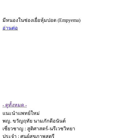
มีหนองในช่องเยื่อหุ้มปอด (Empyema)
อ่านต่อ
- ดูทั้งหมด -
แนะนำแพทย์ใหม่
พญ. ขวัญฤทัย นามภักดีอนันต์
เชี่ยวชาญ
: สูติศาสตร์-นรีเวชวิทยา
ประจำ : ศูนย์สุขภาพสตรี