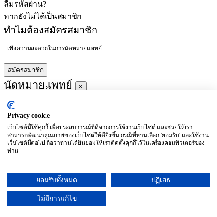
ลืมรหัสผ่าน?
หากยังไม่ได้เป็นสมาชิก
ทำไมต้องสมัครสมาชิก
- เพื่อความสะดวกในการนัดหมายแพทย์
สมัครสมาชิก
นัดหมายแพทย์
×
Privacy cookie
ผู้ชำนาญการ
:
เว็บไซต์นี้ใช้คุกกี้ เพื่อประสบการณ์ที่ดีจากการใช้งานเว็บไซต์ และช่วยให้เรา
สามารถพัฒนาคุณภาพของเว็บไซต์ให้ดียิ่งขึ้น กรณีที่ท่านเลือก 'ยอมรับ' และใช้งาน
ประจำ :
เว็บไซต์นี้ต่อไป ถือว่าท่านได้ยินยอมให้เราติดตั้งคุกกี้ไว้ในเครื่องคอมพิวเตอร์ของ
ท่าน
ประวัติการศึกษา
ยอมรับทั้งหมด
ปฏิเสธ
อาทิตย์
จันทร์
อังคาร
พุธ
พฤหัสบดี
ศุกร์
เสาร์
(26/09)
(27/09)
(28/09)
(29/09)
(30/09)
(01/10)
(02/10)
ไม่มีการแก้ไข