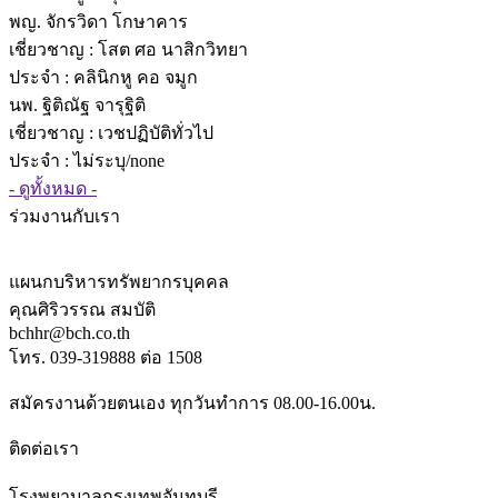
พญ. จักรวิดา โกษาคาร
เชี่ยวชาญ
: โสต ศอ นาสิกวิทยา
ประจำ : คลินิกหู คอ จมูก
นพ. ฐิติณัฐ จารุฐิติ
เชี่ยวชาญ
: เวชปฏิบัติทั่วไป
ประจำ : ไม่ระบุ/none
- ดูทั้งหมด -
ร่วมงานกับเรา
แผนกบริหารทรัพยากรบุคคล
คุณศิริวรรณ สมบัติ
bchhr@bch.co.th
โทร. 039-319888 ต่อ 1508
สมัครงานด้วยตนเอง ทุกวันทำการ 08.00-16.00น.
ติดต่อเรา
โรงพยาบาลกรุงเทพจันทบุรี