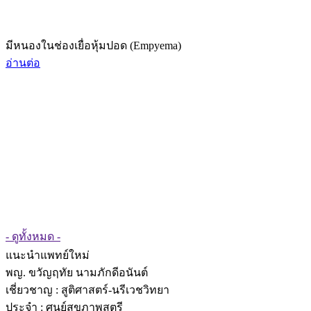
มีหนองในช่องเยื่อหุ้มปอด (Empyema)
อ่านต่อ
- ดูทั้งหมด -
แนะนำแพทย์ใหม่
พญ. ขวัญฤทัย นามภักดีอนันต์
เชี่ยวชาญ
: สูติศาสตร์-นรีเวชวิทยา
ประจำ : ศูนย์สุขภาพสตรี