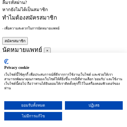
ลืมรหัสผ่าน?
หากยังไม่ได้เป็นสมาชิก
ทำไมต้องสมัครสมาชิก
- เพื่อความสะดวกในการนัดหมายแพทย์
สมัครสมาชิก
นัดหมายแพทย์
×
Privacy cookie
ผู้ชำนาญการ
:
เว็บไซต์นี้ใช้คุกกี้ เพื่อประสบการณ์ที่ดีจากการใช้งานเว็บไซต์ และช่วยให้เรา
สามารถพัฒนาคุณภาพของเว็บไซต์ให้ดียิ่งขึ้น กรณีที่ท่านเลือก 'ยอมรับ' และใช้งาน
ประจำ :
เว็บไซต์นี้ต่อไป ถือว่าท่านได้ยินยอมให้เราติดตั้งคุกกี้ไว้ในเครื่องคอมพิวเตอร์ของ
ท่าน
ประวัติการศึกษา
ยอมรับทั้งหมด
ปฏิเสธ
อาทิตย์
จันทร์
อังคาร
พุธ
พฤหัสบดี
ศุกร์
เสาร์
(26/09)
(27/09)
(28/09)
(29/09)
(30/09)
(01/10)
(02/10)
ไม่มีการแก้ไข