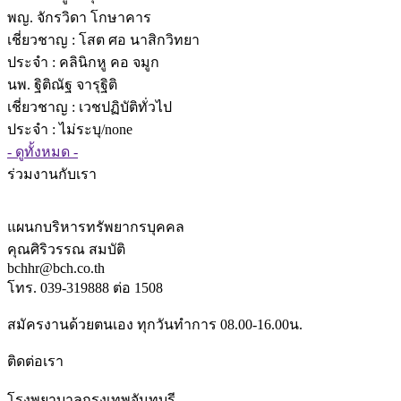
พญ. จักรวิดา โกษาคาร
เชี่ยวชาญ
: โสต ศอ นาสิกวิทยา
ประจำ : คลินิกหู คอ จมูก
นพ. ฐิติณัฐ จารุฐิติ
เชี่ยวชาญ
: เวชปฏิบัติทั่วไป
ประจำ : ไม่ระบุ/none
- ดูทั้งหมด -
ร่วมงานกับเรา
แผนกบริหารทรัพยากรบุคคล
คุณศิริวรรณ สมบัติ
bchhr@bch.co.th
โทร. 039-319888 ต่อ 1508
สมัครงานด้วยตนเอง ทุกวันทำการ 08.00-16.00น.
ติดต่อเรา
โรงพยาบาลกรุงเทพจันทบุรี