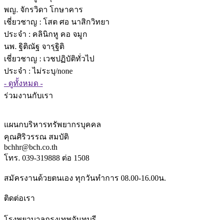
พญ. จักรวิดา โกษาคาร
เชี่ยวชาญ
: โสต ศอ นาสิกวิทยา
ประจำ : คลินิกหู คอ จมูก
นพ. ฐิติณัฐ จารุฐิติ
เชี่ยวชาญ
: เวชปฏิบัติทั่วไป
ประจำ : ไม่ระบุ/none
- ดูทั้งหมด -
ร่วมงานกับเรา
แผนกบริหารทรัพยากรบุคคล
คุณศิริวรรณ สมบัติ
bchhr@bch.co.th
โทร. 039-319888 ต่อ 1508
สมัครงานด้วยตนเอง ทุกวันทำการ 08.00-16.00น.
ติดต่อเรา
โรงพยาบาลกรุงเทพจันทบุรี