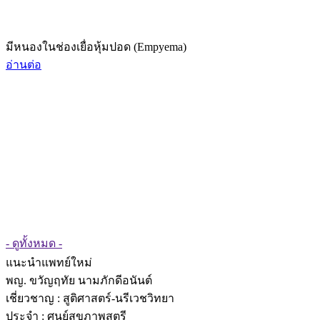
มีหนองในช่องเยื่อหุ้มปอด (Empyema)
อ่านต่อ
- ดูทั้งหมด -
แนะนำแพทย์ใหม่
พญ. ขวัญฤทัย นามภักดีอนันต์
เชี่ยวชาญ
: สูติศาสตร์-นรีเวชวิทยา
ประจำ : ศูนย์สุขภาพสตรี