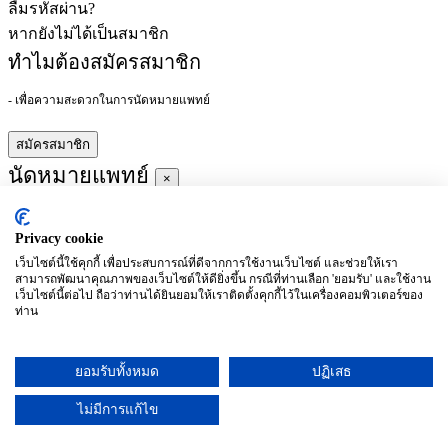
ลืมรหัสผ่าน?
หากยังไม่ได้เป็นสมาชิก
ทำไมต้องสมัครสมาชิก
- เพื่อความสะดวกในการนัดหมายแพทย์
สมัครสมาชิก
นัดหมายแพทย์
×
Privacy cookie
ผู้ชำนาญการ
:
เว็บไซต์นี้ใช้คุกกี้ เพื่อประสบการณ์ที่ดีจากการใช้งานเว็บไซต์ และช่วยให้เรา
สามารถพัฒนาคุณภาพของเว็บไซต์ให้ดียิ่งขึ้น กรณีที่ท่านเลือก 'ยอมรับ' และใช้งาน
ประจำ :
เว็บไซต์นี้ต่อไป ถือว่าท่านได้ยินยอมให้เราติดตั้งคุกกี้ไว้ในเครื่องคอมพิวเตอร์ของ
ท่าน
ประวัติการศึกษา
ยอมรับทั้งหมด
ปฏิเสธ
อาทิตย์
จันทร์
อังคาร
พุธ
พฤหัสบดี
ศุกร์
เสาร์
(26/09)
(27/09)
(28/09)
(29/09)
(30/09)
(01/10)
(02/10)
ไม่มีการแก้ไข