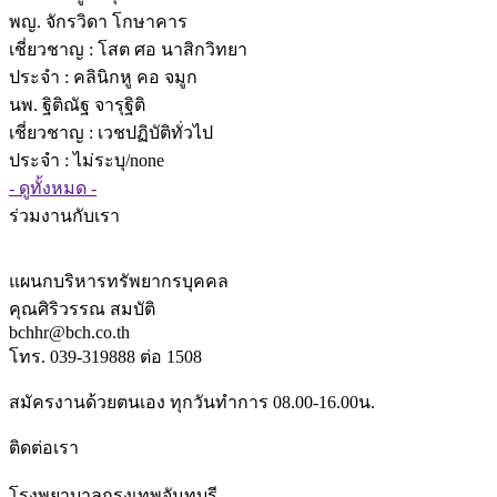
พญ. จักรวิดา โกษาคาร
เชี่ยวชาญ
: โสต ศอ นาสิกวิทยา
ประจำ : คลินิกหู คอ จมูก
นพ. ฐิติณัฐ จารุฐิติ
เชี่ยวชาญ
: เวชปฏิบัติทั่วไป
ประจำ : ไม่ระบุ/none
- ดูทั้งหมด -
ร่วมงานกับเรา
แผนกบริหารทรัพยากรบุคคล
คุณศิริวรรณ สมบัติ
bchhr@bch.co.th
โทร. 039-319888 ต่อ 1508
สมัครงานด้วยตนเอง ทุกวันทำการ 08.00-16.00น.
ติดต่อเรา
โรงพยาบาลกรุงเทพจันทบุรี