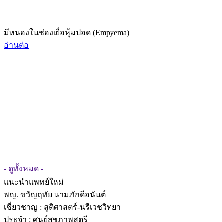
มีหนองในช่องเยื่อหุ้มปอด (Empyema)
อ่านต่อ
- ดูทั้งหมด -
แนะนำแพทย์ใหม่
พญ. ขวัญฤทัย นามภักดีอนันต์
เชี่ยวชาญ
: สูติศาสตร์-นรีเวชวิทยา
ประจำ : ศูนย์สุขภาพสตรี