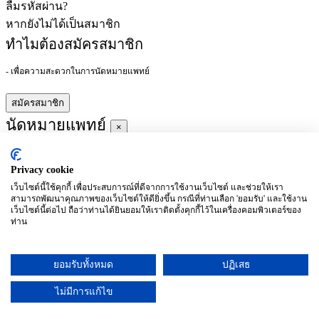
ลืมรหัสผ่าน?
หากยังไม่ได้เป็นสมาชิก
ทำไมต้องสมัครสมาชิก
- เพื่อความสะดวกในการนัดหมายแพทย์
สมัครสมาชิก
นัดหมายแพทย์
×
Privacy cookie
ผู้ชำนาญการ
:
เว็บไซต์นี้ใช้คุกกี้ เพื่อประสบการณ์ที่ดีจากการใช้งานเว็บไซต์ และช่วยให้เรา
สามารถพัฒนาคุณภาพของเว็บไซต์ให้ดียิ่งขึ้น กรณีที่ท่านเลือก 'ยอมรับ' และใช้งาน
ประจำ :
เว็บไซต์นี้ต่อไป ถือว่าท่านได้ยินยอมให้เราติดตั้งคุกกี้ไว้ในเครื่องคอมพิวเตอร์ของ
ท่าน
ประวัติการศึกษา
ยอมรับทั้งหมด
ปฏิเสธ
อาทิตย์
จันทร์
อังคาร
พุธ
พฤหัสบดี
ศุกร์
เสาร์
(26/09)
(27/09)
(28/09)
(29/09)
(30/09)
(01/10)
(02/10)
ไม่มีการแก้ไข