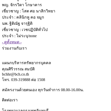
พญ. จักรวิดา โกษาคาร
เชี่ยวชาญ
: โสต ศอ นาสิกวิทยา
ประจำ : คลินิกหู คอ จมูก
นพ. ฐิติณัฐ จารุฐิติ
เชี่ยวชาญ
: เวชปฏิบัติทั่วไป
ประจำ : ไม่ระบุ/none
- ดูทั้งหมด -
ร่วมงานกับเรา
แผนกบริหารทรัพยากรบุคคล
คุณศิริวรรณ สมบัติ
bchhr@bch.co.th
โทร. 039-319888 ต่อ 1508
สมัครงานด้วยตนเอง ทุกวันทำการ 08.00-16.00น.
ติดต่อเรา
โรงพยาบาลกรุงเทพจันทบุรี