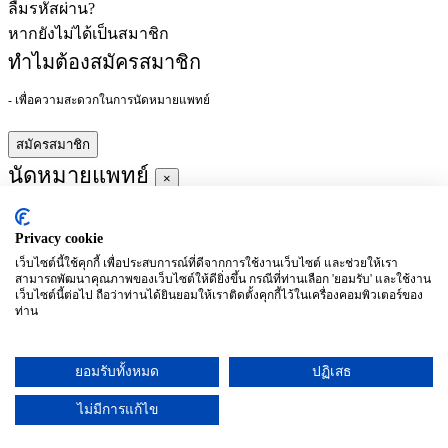
ลืมรหัสผ่าน?
หากยังไม่ได้เป็นสมาชิก
ทำไมต้องสมัครสมาชิก
- เพื่อความสะดวกในการนัดหมายแพทย์
สมัครสมาชิก
นัดหมายแพทย์
×
Privacy cookie
ผู้ชำนาญการ
:
เว็บไซต์นี้ใช้คุกกี้ เพื่อประสบการณ์ที่ดีจากการใช้งานเว็บไซต์ และช่วยให้เรา
สามารถพัฒนาคุณภาพของเว็บไซต์ให้ดียิ่งขึ้น กรณีที่ท่านเลือก 'ยอมรับ' และใช้งาน
ประจำ :
เว็บไซต์นี้ต่อไป ถือว่าท่านได้ยินยอมให้เราติดตั้งคุกกี้ไว้ในเครื่องคอมพิวเตอร์ของ
ท่าน
ประวัติการศึกษา
ยอมรับทั้งหมด
ปฏิเสธ
อาทิตย์
จันทร์
อังคาร
พุธ
พฤหัสบดี
ศุกร์
เสาร์
(26/09)
(27/09)
(28/09)
(29/09)
(30/09)
(01/10)
(02/10)
ไม่มีการแก้ไข