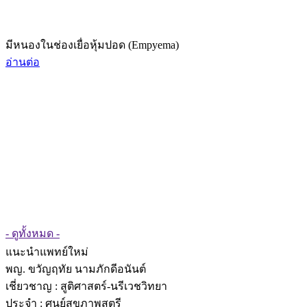
มีหนองในช่องเยื่อหุ้มปอด (Empyema)
อ่านต่อ
- ดูทั้งหมด -
แนะนำแพทย์ใหม่
พญ. ขวัญฤทัย นามภักดีอนันต์
เชี่ยวชาญ
: สูติศาสตร์-นรีเวชวิทยา
ประจำ : ศูนย์สุขภาพสตรี