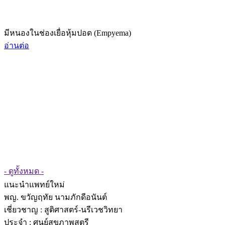
มีหนองในช่องเยื่อหุ้มปอด (Empyema)
อ่านต่อ
- ดูทั้งหมด -
แนะนำแพทย์ใหม่
พญ. ขวัญฤทัย นามภักดีอนันต์
เชี่ยวชาญ
: สูติศาสตร์-นรีเวชวิทยา
ประจำ : ศูนย์สุขภาพสตรี