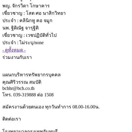
พญ. จักรวิดา โกษาคาร
เชี่ยวชาญ
: โสต ศอ นาสิกวิทยา
ประจำ : คลินิกหู คอ จมูก
นพ. ฐิติณัฐ จารุฐิติ
เชี่ยวชาญ
: เวชปฏิบัติทั่วไป
ประจำ : ไม่ระบุ/none
- ดูทั้งหมด -
ร่วมงานกับเรา
แผนกบริหารทรัพยากรบุคคล
คุณศิริวรรณ สมบัติ
bchhr@bch.co.th
โทร. 039-319888 ต่อ 1508
สมัครงานด้วยตนเอง ทุกวันทำการ 08.00-16.00น.
ติดต่อเรา
โรงพยาบาลกรุงเทพจันทบุรี