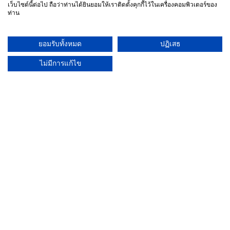
ลืมรหัสผ่าน?
เว็บไซต์นี้ต่อไป ถือว่าท่านได้ยินยอมให้เราติดตั้งคุกกี้ไว้ในเครื่องคอมพิวเตอร์ของ
ท่าน
หากยังไม่ได้เป็นสมาชิก
ทำไมต้องสมัครสมาชิก
ยอมรับทั้งหมด
ปฏิเสธ
- เพื่อความสะดวกในการนัดหมายแพทย์
ไม่มีการแก้ไข
สมัครสมาชิก
นัดหมายแพทย์
×
ผู้ชำนาญการ
:
ประจำ :
ประวัติการศึกษา
อาทิตย์
จันทร์
อังคาร
พุธ
พฤหัสบดี
ศุกร์
เสาร์
(26/09)
(27/09)
(28/09)
(29/09)
(30/09)
(01/10)
(02/10)