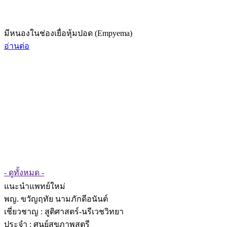
มีหนองในช่องเยื่อหุ้มปอด (Empyema)
อ่านต่อ
- ดูทั้งหมด -
แนะนำแพทย์ใหม่
พญ. ขวัญฤทัย นามภักดีอนันต์
เชี่ยวชาญ
: สูติศาสตร์-นรีเวชวิทยา
ประจำ : ศูนย์สุขภาพสตรี