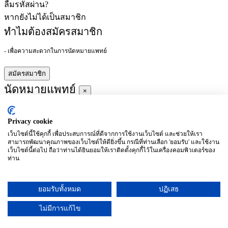
ลืมรหัสผ่าน?
หากยังไม่ได้เป็นสมาชิก
ทำไมต้องสมัครสมาชิก
- เพื่อความสะดวกในการนัดหมายแพทย์
สมัครสมาชิก
นัดหมายแพทย์
×
Privacy cookie
ผู้ชำนาญการ
:
เว็บไซต์นี้ใช้คุกกี้ เพื่อประสบการณ์ที่ดีจากการใช้งานเว็บไซต์ และช่วยให้เรา
สามารถพัฒนาคุณภาพของเว็บไซต์ให้ดียิ่งขึ้น กรณีที่ท่านเลือก 'ยอมรับ' และใช้งาน
ประจำ :
เว็บไซต์นี้ต่อไป ถือว่าท่านได้ยินยอมให้เราติดตั้งคุกกี้ไว้ในเครื่องคอมพิวเตอร์ของ
ท่าน
ประวัติการศึกษา
ยอมรับทั้งหมด
ปฏิเสธ
อาทิตย์
จันทร์
อังคาร
พุธ
พฤหัสบดี
ศุกร์
เสาร์
(26/09)
(27/09)
(28/09)
(29/09)
(30/09)
(01/10)
(02/10)
ไม่มีการแก้ไข