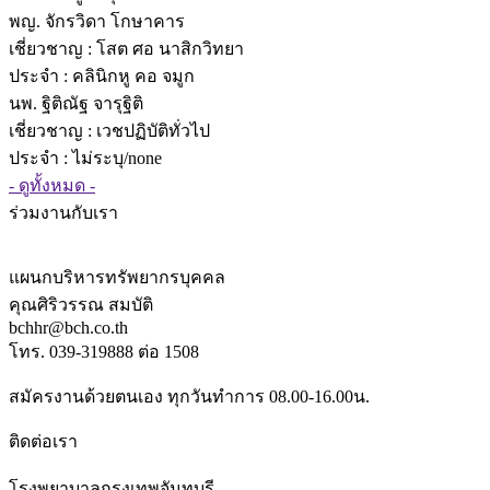
พญ. จักรวิดา โกษาคาร
เชี่ยวชาญ
: โสต ศอ นาสิกวิทยา
ประจำ : คลินิกหู คอ จมูก
นพ. ฐิติณัฐ จารุฐิติ
เชี่ยวชาญ
: เวชปฏิบัติทั่วไป
ประจำ : ไม่ระบุ/none
- ดูทั้งหมด -
ร่วมงานกับเรา
แผนกบริหารทรัพยากรบุคคล
คุณศิริวรรณ สมบัติ
bchhr@bch.co.th
โทร. 039-319888 ต่อ 1508
สมัครงานด้วยตนเอง ทุกวันทำการ 08.00-16.00น.
ติดต่อเรา
โรงพยาบาลกรุงเทพจันทบุรี