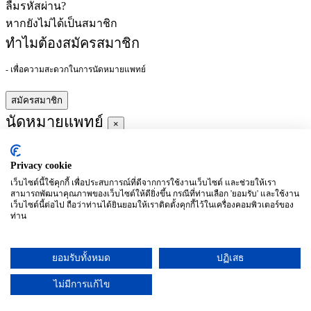
ลืมรหัสผ่าน?
หากยังไม่ได้เป็นสมาชิก
ทำไมต้องสมัครสมาชิก
- เพื่อความสะดวกในการนัดหมายแพทย์
สมัครสมาชิก
นัดหมายแพทย์
×
Privacy cookie
ผู้ชำนาญการ
:
เว็บไซต์นี้ใช้คุกกี้ เพื่อประสบการณ์ที่ดีจากการใช้งานเว็บไซต์ และช่วยให้เรา
สามารถพัฒนาคุณภาพของเว็บไซต์ให้ดียิ่งขึ้น กรณีที่ท่านเลือก 'ยอมรับ' และใช้งาน
ประจำ :
เว็บไซต์นี้ต่อไป ถือว่าท่านได้ยินยอมให้เราติดตั้งคุกกี้ไว้ในเครื่องคอมพิวเตอร์ของ
ท่าน
ประวัติการศึกษา
ยอมรับทั้งหมด
ปฏิเสธ
อาทิตย์
จันทร์
อังคาร
พุธ
พฤหัสบดี
ศุกร์
เสาร์
(26/09)
(27/09)
(28/09)
(29/09)
(30/09)
(01/10)
(02/10)
ไม่มีการแก้ไข