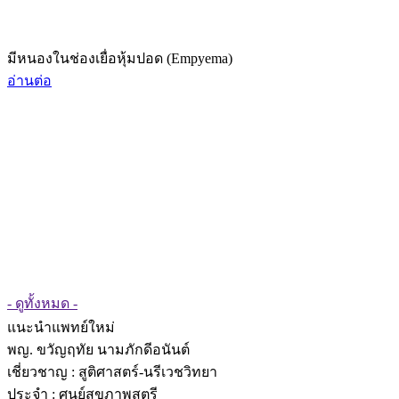
มีหนองในช่องเยื่อหุ้มปอด (Empyema)
อ่านต่อ
- ดูทั้งหมด -
แนะนำแพทย์ใหม่
พญ. ขวัญฤทัย นามภักดีอนันต์
เชี่ยวชาญ
: สูติศาสตร์-นรีเวชวิทยา
ประจำ : ศูนย์สุขภาพสตรี