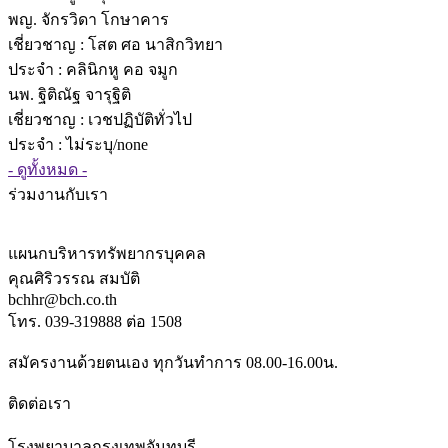
พญ. จักรวิดา โกษาคาร
เชี่ยวชาญ
: โสต ศอ นาสิกวิทยา
ประจำ : คลินิกหู คอ จมูก
นพ. ฐิติณัฐ จารุฐิติ
เชี่ยวชาญ
: เวชปฏิบัติทั่วไป
ประจำ : ไม่ระบุ/none
- ดูทั้งหมด -
ร่วมงานกับเรา
แผนกบริหารทรัพยากรบุคคล
คุณศิริวรรณ สมบัติ
bchhr@bch.co.th
โทร. 039-319888 ต่อ 1508
สมัครงานด้วยตนเอง ทุกวันทำการ 08.00-16.00น.
ติดต่อเรา
โรงพยาบาลกรุงเทพจันทบุรี