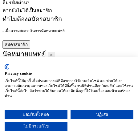
ลืมรหัสผ่าน?
หากยังไม่ได้เป็นสมาชิก
ทำไมต้องสมัครสมาชิก
- เพื่อความสะดวกในการนัดหมายแพทย์
สมัครสมาชิก
นัดหมายแพทย์
×
Privacy cookie
ผู้ชำนาญการ
:
เว็บไซต์นี้ใช้คุกกี้ เพื่อประสบการณ์ที่ดีจากการใช้งานเว็บไซต์ และช่วยให้เรา
สามารถพัฒนาคุณภาพของเว็บไซต์ให้ดียิ่งขึ้น กรณีที่ท่านเลือก 'ยอมรับ' และใช้งาน
ประจำ :
เว็บไซต์นี้ต่อไป ถือว่าท่านได้ยินยอมให้เราติดตั้งคุกกี้ไว้ในเครื่องคอมพิวเตอร์ของ
ท่าน
ประวัติการศึกษา
ยอมรับทั้งหมด
ปฏิเสธ
อาทิตย์
จันทร์
อังคาร
พุธ
พฤหัสบดี
ศุกร์
เสาร์
(26/09)
(27/09)
(28/09)
(29/09)
(30/09)
(01/10)
(02/10)
ไม่มีการแก้ไข