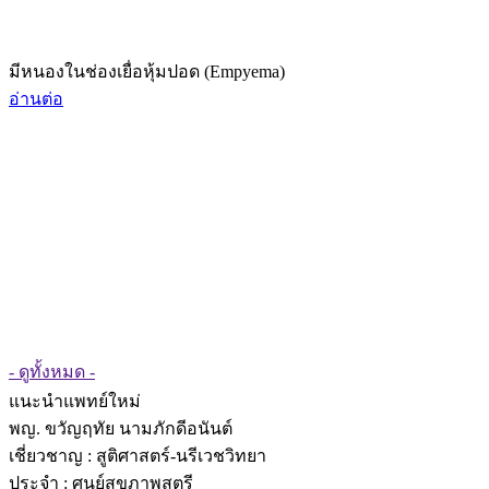
มีหนองในช่องเยื่อหุ้มปอด (Empyema)
อ่านต่อ
- ดูทั้งหมด -
แนะนำแพทย์ใหม่
พญ. ขวัญฤทัย นามภักดีอนันต์
เชี่ยวชาญ
: สูติศาสตร์-นรีเวชวิทยา
ประจำ : ศูนย์สุขภาพสตรี