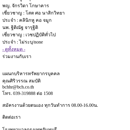
พญ. จักรวิดา โกษาคาร
เชี่ยวชาญ
: โสต ศอ นาสิกวิทยา
ประจำ : คลินิกหู คอ จมูก
นพ. ฐิติณัฐ จารุฐิติ
เชี่ยวชาญ
: เวชปฏิบัติทั่วไป
ประจำ : ไม่ระบุ/none
- ดูทั้งหมด -
ร่วมงานกับเรา
แผนกบริหารทรัพยากรบุคคล
คุณศิริวรรณ สมบัติ
bchhr@bch.co.th
โทร. 039-319888 ต่อ 1508
สมัครงานด้วยตนเอง ทุกวันทำการ 08.00-16.00น.
ติดต่อเรา
โรงพยาบาลกรุงเทพจันทบุรี