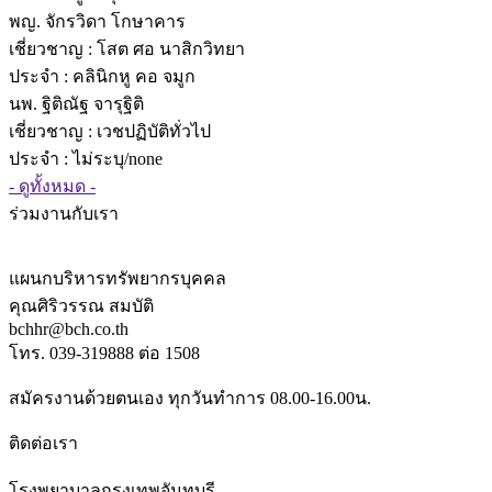
พญ. จักรวิดา โกษาคาร
เชี่ยวชาญ
: โสต ศอ นาสิกวิทยา
ประจำ : คลินิกหู คอ จมูก
นพ. ฐิติณัฐ จารุฐิติ
เชี่ยวชาญ
: เวชปฏิบัติทั่วไป
ประจำ : ไม่ระบุ/none
- ดูทั้งหมด -
ร่วมงานกับเรา
แผนกบริหารทรัพยากรบุคคล
คุณศิริวรรณ สมบัติ
bchhr@bch.co.th
โทร. 039-319888 ต่อ 1508
สมัครงานด้วยตนเอง ทุกวันทำการ 08.00-16.00น.
ติดต่อเรา
โรงพยาบาลกรุงเทพจันทบุรี