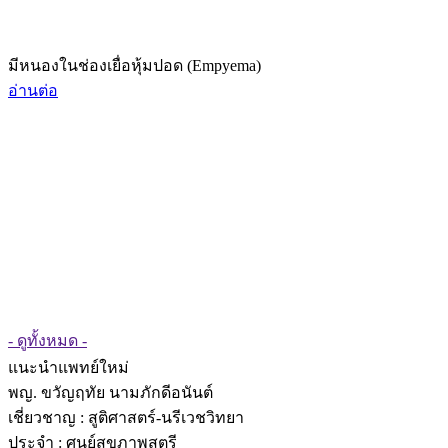
มีหนองในช่องเยื่อหุ้มปอด (Empyema)
อ่านต่อ
- ดูทั้งหมด -
แนะนำแพทย์ใหม่
พญ. ขวัญฤทัย นามภักดีอนันต์
เชี่ยวชาญ
: สูติศาสตร์-นรีเวชวิทยา
ประจำ : ศูนย์สุขภาพสตรี