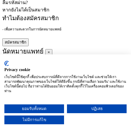
ลืมรหัสผ่าน?
หากยังไม่ได้เป็นสมาชิก
ทำไมต้องสมัครสมาชิก
- เพื่อความสะดวกในการนัดหมายแพทย์
สมัครสมาชิก
นัดหมายแพทย์
×
Privacy cookie
ผู้ชำนาญการ
:
เว็บไซต์นี้ใช้คุกกี้ เพื่อประสบการณ์ที่ดีจากการใช้งานเว็บไซต์ และช่วยให้เรา
สามารถพัฒนาคุณภาพของเว็บไซต์ให้ดียิ่งขึ้น กรณีที่ท่านเลือก 'ยอมรับ' และใช้งาน
ประจำ :
เว็บไซต์นี้ต่อไป ถือว่าท่านได้ยินยอมให้เราติดตั้งคุกกี้ไว้ในเครื่องคอมพิวเตอร์ของ
ท่าน
ประวัติการศึกษา
ยอมรับทั้งหมด
ปฏิเสธ
อาทิตย์
จันทร์
อังคาร
พุธ
พฤหัสบดี
ศุกร์
เสาร์
(26/09)
(27/09)
(28/09)
(29/09)
(30/09)
(01/10)
(02/10)
ไม่มีการแก้ไข