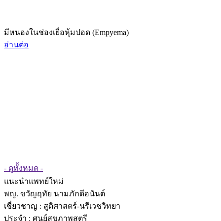
มีหนองในช่องเยื่อหุ้มปอด (Empyema)
อ่านต่อ
- ดูทั้งหมด -
แนะนำแพทย์ใหม่
พญ. ขวัญฤทัย นามภักดีอนันต์
เชี่ยวชาญ
: สูติศาสตร์-นรีเวชวิทยา
ประจำ : ศูนย์สุขภาพสตรี