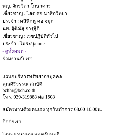
พญ. จักรวิดา โกษาคาร
เชี่ยวชาญ
: โสต ศอ นาสิกวิทยา
ประจำ : คลินิกหู คอ จมูก
นพ. ฐิติณัฐ จารุฐิติ
เชี่ยวชาญ
: เวชปฏิบัติทั่วไป
ประจำ : ไม่ระบุ/none
- ดูทั้งหมด -
ร่วมงานกับเรา
แผนกบริหารทรัพยากรบุคคล
คุณศิริวรรณ สมบัติ
bchhr@bch.co.th
โทร. 039-319888 ต่อ 1508
สมัครงานด้วยตนเอง ทุกวันทำการ 08.00-16.00น.
ติดต่อเรา
โรงพยาบาลกรุงเทพจันทบุรี