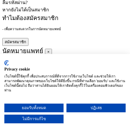
ลืมรหัสผ่าน?
หากยังไม่ได้เป็นสมาชิก
ทำไมต้องสมัครสมาชิก
- เพื่อความสะดวกในการนัดหมายแพทย์
สมัครสมาชิก
นัดหมายแพทย์
×
Privacy cookie
ผู้ชำนาญการ
:
เว็บไซต์นี้ใช้คุกกี้ เพื่อประสบการณ์ที่ดีจากการใช้งานเว็บไซต์ และช่วยให้เรา
สามารถพัฒนาคุณภาพของเว็บไซต์ให้ดียิ่งขึ้น กรณีที่ท่านเลือก 'ยอมรับ' และใช้งาน
ประจำ :
เว็บไซต์นี้ต่อไป ถือว่าท่านได้ยินยอมให้เราติดตั้งคุกกี้ไว้ในเครื่องคอมพิวเตอร์ของ
ท่าน
ประวัติการศึกษา
ยอมรับทั้งหมด
ปฏิเสธ
อาทิตย์
จันทร์
อังคาร
พุธ
พฤหัสบดี
ศุกร์
เสาร์
(26/09)
(27/09)
(28/09)
(29/09)
(30/09)
(01/10)
(02/10)
ไม่มีการแก้ไข