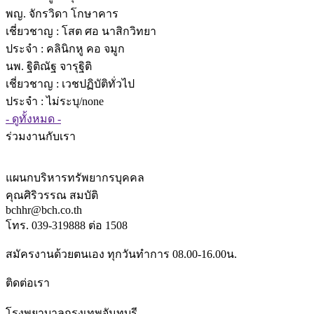
พญ. จักรวิดา โกษาคาร
เชี่ยวชาญ
: โสต ศอ นาสิกวิทยา
ประจำ : คลินิกหู คอ จมูก
นพ. ฐิติณัฐ จารุฐิติ
เชี่ยวชาญ
: เวชปฏิบัติทั่วไป
ประจำ : ไม่ระบุ/none
- ดูทั้งหมด -
ร่วมงานกับเรา
แผนกบริหารทรัพยากรบุคคล
คุณศิริวรรณ สมบัติ
bchhr@bch.co.th
โทร. 039-319888 ต่อ 1508
สมัครงานด้วยตนเอง ทุกวันทำการ 08.00-16.00น.
ติดต่อเรา
โรงพยาบาลกรุงเทพจันทบุรี