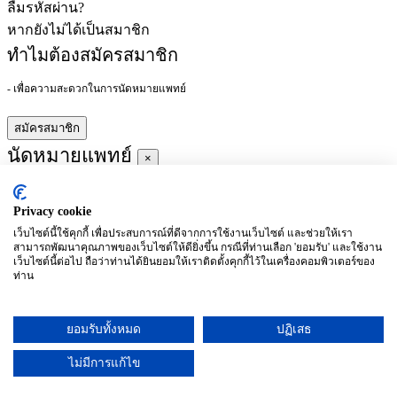
ลืมรหัสผ่าน?
หากยังไม่ได้เป็นสมาชิก
ทำไมต้องสมัครสมาชิก
- เพื่อความสะดวกในการนัดหมายแพทย์
สมัครสมาชิก
นัดหมายแพทย์
×
Privacy cookie
ผู้ชำนาญการ
:
เว็บไซต์นี้ใช้คุกกี้ เพื่อประสบการณ์ที่ดีจากการใช้งานเว็บไซต์ และช่วยให้เรา
สามารถพัฒนาคุณภาพของเว็บไซต์ให้ดียิ่งขึ้น กรณีที่ท่านเลือก 'ยอมรับ' และใช้งาน
ประจำ :
เว็บไซต์นี้ต่อไป ถือว่าท่านได้ยินยอมให้เราติดตั้งคุกกี้ไว้ในเครื่องคอมพิวเตอร์ของ
ท่าน
ประวัติการศึกษา
ยอมรับทั้งหมด
ปฏิเสธ
อาทิตย์
จันทร์
อังคาร
พุธ
พฤหัสบดี
ศุกร์
เสาร์
(26/09)
(27/09)
(28/09)
(29/09)
(30/09)
(01/10)
(02/10)
ไม่มีการแก้ไข