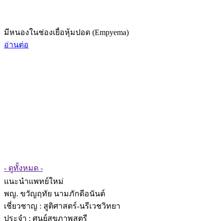
มีหนองในช่องเยื่อหุ้มปอด (Empyema)
อ่านต่อ
- ดูทั้งหมด -
แนะนำแพทย์ใหม่
พญ. ขวัญฤทัย นามภักดีอนันต์
เชี่ยวชาญ
: สูติศาสตร์-นรีเวชวิทยา
ประจำ : ศูนย์สุขภาพสตรี