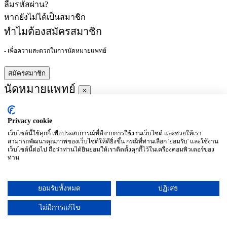
ลืมรหัสผ่าน?
หากยังไม่ได้เป็นสมาชิก
ทำไมต้องสมัครสมาชิก
- เพื่อความสะดวกในการนัดหมายแพทย์
สมัครสมาชิก
นัดหมายแพทย์
×
Privacy cookie
ผู้ชำนาญการ
:
เว็บไซต์นี้ใช้คุกกี้ เพื่อประสบการณ์ที่ดีจากการใช้งานเว็บไซต์ และช่วยให้เรา
สามารถพัฒนาคุณภาพของเว็บไซต์ให้ดียิ่งขึ้น กรณีที่ท่านเลือก 'ยอมรับ' และใช้งาน
ประจำ :
เว็บไซต์นี้ต่อไป ถือว่าท่านได้ยินยอมให้เราติดตั้งคุกกี้ไว้ในเครื่องคอมพิวเตอร์ของ
ท่าน
ประวัติการศึกษา
ยอมรับทั้งหมด
ปฏิเสธ
อาทิตย์
จันทร์
อังคาร
พุธ
พฤหัสบดี
ศุกร์
เสาร์
(26/09)
(27/09)
(28/09)
(29/09)
(30/09)
(01/10)
(02/10)
ไม่มีการแก้ไข