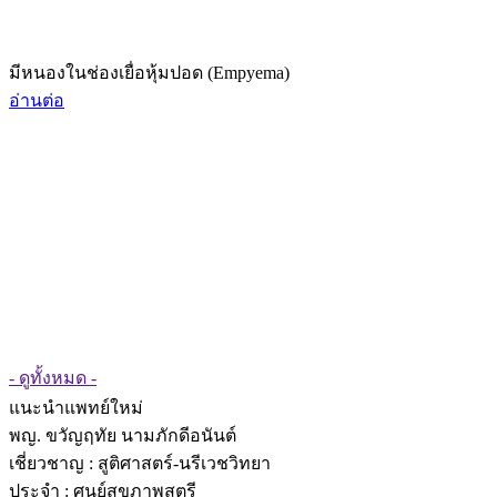
มีหนองในช่องเยื่อหุ้มปอด (Empyema)
อ่านต่อ
- ดูทั้งหมด -
แนะนำแพทย์ใหม่
พญ. ขวัญฤทัย นามภักดีอนันต์
เชี่ยวชาญ
: สูติศาสตร์-นรีเวชวิทยา
ประจำ : ศูนย์สุขภาพสตรี