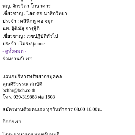
พญ. จักรวิดา โกษาคาร
เชี่ยวชาญ
: โสต ศอ นาสิกวิทยา
ประจำ : คลินิกหู คอ จมูก
นพ. ฐิติณัฐ จารุฐิติ
เชี่ยวชาญ
: เวชปฏิบัติทั่วไป
ประจำ : ไม่ระบุ/none
- ดูทั้งหมด -
ร่วมงานกับเรา
แผนกบริหารทรัพยากรบุคคล
คุณศิริวรรณ สมบัติ
bchhr@bch.co.th
โทร. 039-319888 ต่อ 1508
สมัครงานด้วยตนเอง ทุกวันทำการ 08.00-16.00น.
ติดต่อเรา
โรงพยาบาลกรุงเทพจันทบุรี