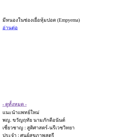
มีหนองในช่องเยื่อหุ้มปอด (Empyema)
อ่านต่อ
- ดูทั้งหมด -
แนะนำแพทย์ใหม่
พญ. ขวัญฤทัย นามภักดีอนันต์
เชี่ยวชาญ
: สูติศาสตร์-นรีเวชวิทยา
ประจำ : ศูนย์สุขภาพสตรี