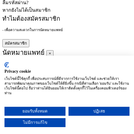
ลืมรหัสผ่าน?
หากยังไม่ได้เป็นสมาชิก
ทำไมต้องสมัครสมาชิก
- เพื่อความสะดวกในการนัดหมายแพทย์
สมัครสมาชิก
นัดหมายแพทย์
×
Privacy cookie
ผู้ชำนาญการ
:
เว็บไซต์นี้ใช้คุกกี้ เพื่อประสบการณ์ที่ดีจากการใช้งานเว็บไซต์ และช่วยให้เรา
สามารถพัฒนาคุณภาพของเว็บไซต์ให้ดียิ่งขึ้น กรณีที่ท่านเลือก 'ยอมรับ' และใช้งาน
ประจำ :
เว็บไซต์นี้ต่อไป ถือว่าท่านได้ยินยอมให้เราติดตั้งคุกกี้ไว้ในเครื่องคอมพิวเตอร์ของ
ท่าน
ประวัติการศึกษา
ยอมรับทั้งหมด
ปฏิเสธ
อาทิตย์
จันทร์
อังคาร
พุธ
พฤหัสบดี
ศุกร์
เสาร์
(26/09)
(27/09)
(28/09)
(29/09)
(30/09)
(01/10)
(02/10)
ไม่มีการแก้ไข