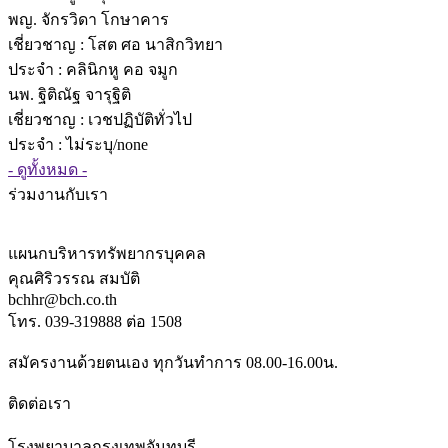
พญ. จักรวิดา โกษาคาร
เชี่ยวชาญ
: โสต ศอ นาสิกวิทยา
ประจำ : คลินิกหู คอ จมูก
นพ. ฐิติณัฐ จารุฐิติ
เชี่ยวชาญ
: เวชปฏิบัติทั่วไป
ประจำ : ไม่ระบุ/none
- ดูทั้งหมด -
ร่วมงานกับเรา
แผนกบริหารทรัพยากรบุคคล
คุณศิริวรรณ สมบัติ
bchhr@bch.co.th
โทร. 039-319888 ต่อ 1508
สมัครงานด้วยตนเอง ทุกวันทำการ 08.00-16.00น.
ติดต่อเรา
โรงพยาบาลกรุงเทพจันทบุรี