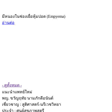
มีหนองในช่องเยื่อหุ้มปอด (Empyema)
อ่านต่อ
- ดูทั้งหมด -
แนะนำแพทย์ใหม่
พญ. ขวัญฤทัย นามภักดีอนันต์
เชี่ยวชาญ
: สูติศาสตร์-นรีเวชวิทยา
ประจำ : ศูนย์สุขภาพสตรี