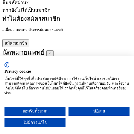
ลืมรหัสผ่าน?
หากยังไม่ได้เป็นสมาชิก
ทำไมต้องสมัครสมาชิก
- เพื่อความสะดวกในการนัดหมายแพทย์
สมัครสมาชิก
นัดหมายแพทย์
×
Privacy cookie
ผู้ชำนาญการ
:
เว็บไซต์นี้ใช้คุกกี้ เพื่อประสบการณ์ที่ดีจากการใช้งานเว็บไซต์ และช่วยให้เรา
สามารถพัฒนาคุณภาพของเว็บไซต์ให้ดียิ่งขึ้น กรณีที่ท่านเลือก 'ยอมรับ' และใช้งาน
ประจำ :
เว็บไซต์นี้ต่อไป ถือว่าท่านได้ยินยอมให้เราติดตั้งคุกกี้ไว้ในเครื่องคอมพิวเตอร์ของ
ท่าน
ประวัติการศึกษา
ยอมรับทั้งหมด
ปฏิเสธ
อาทิตย์
จันทร์
อังคาร
พุธ
พฤหัสบดี
ศุกร์
เสาร์
(26/09)
(27/09)
(28/09)
(29/09)
(30/09)
(01/10)
(02/10)
ไม่มีการแก้ไข