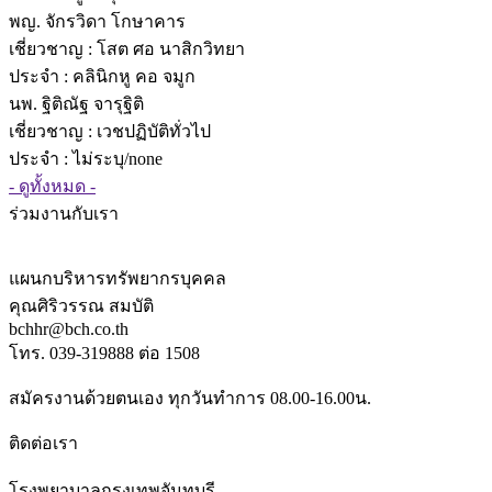
พญ. จักรวิดา โกษาคาร
เชี่ยวชาญ
: โสต ศอ นาสิกวิทยา
ประจำ : คลินิกหู คอ จมูก
นพ. ฐิติณัฐ จารุฐิติ
เชี่ยวชาญ
: เวชปฏิบัติทั่วไป
ประจำ : ไม่ระบุ/none
- ดูทั้งหมด -
ร่วมงานกับเรา
แผนกบริหารทรัพยากรบุคคล
คุณศิริวรรณ สมบัติ
bchhr@bch.co.th
โทร. 039-319888 ต่อ 1508
สมัครงานด้วยตนเอง ทุกวันทำการ 08.00-16.00น.
ติดต่อเรา
โรงพยาบาลกรุงเทพจันทบุรี