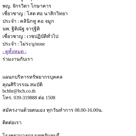
พญ. จักรวิดา โกษาคาร
เชี่ยวชาญ
: โสต ศอ นาสิกวิทยา
ประจำ : คลินิกหู คอ จมูก
นพ. ฐิติณัฐ จารุฐิติ
เชี่ยวชาญ
: เวชปฏิบัติทั่วไป
ประจำ : ไม่ระบุ/none
- ดูทั้งหมด -
ร่วมงานกับเรา
แผนกบริหารทรัพยากรบุคคล
คุณศิริวรรณ สมบัติ
bchhr@bch.co.th
โทร. 039-319888 ต่อ 1508
สมัครงานด้วยตนเอง ทุกวันทำการ 08.00-16.00น.
ติดต่อเรา
โรงพยาบาลกรุงเทพจันทบุรี