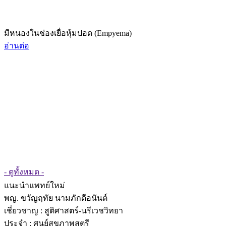
มีหนองในช่องเยื่อหุ้มปอด (Empyema)
อ่านต่อ
- ดูทั้งหมด -
แนะนำแพทย์ใหม่
พญ. ขวัญฤทัย นามภักดีอนันต์
เชี่ยวชาญ
: สูติศาสตร์-นรีเวชวิทยา
ประจำ : ศูนย์สุขภาพสตรี