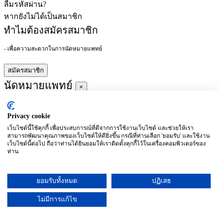
ลืมรหัสผ่าน?
หากยังไม่ได้เป็นสมาชิก
ทำไมต้องสมัครสมาชิก
- เพื่อความสะดวกในการนัดหมายแพทย์
สมัครสมาชิก
นัดหมายแพทย์
×
Privacy cookie
ผู้ชำนาญการ
:
เว็บไซต์นี้ใช้คุกกี้ เพื่อประสบการณ์ที่ดีจากการใช้งานเว็บไซต์ และช่วยให้เรา
สามารถพัฒนาคุณภาพของเว็บไซต์ให้ดียิ่งขึ้น กรณีที่ท่านเลือก 'ยอมรับ' และใช้งาน
ประจำ :
เว็บไซต์นี้ต่อไป ถือว่าท่านได้ยินยอมให้เราติดตั้งคุกกี้ไว้ในเครื่องคอมพิวเตอร์ของ
ท่าน
ประวัติการศึกษา
ยอมรับทั้งหมด
ปฏิเสธ
อาทิตย์
จันทร์
อังคาร
พุธ
พฤหัสบดี
ศุกร์
เสาร์
(26/09)
(27/09)
(28/09)
(29/09)
(30/09)
(01/10)
(02/10)
ไม่มีการแก้ไข