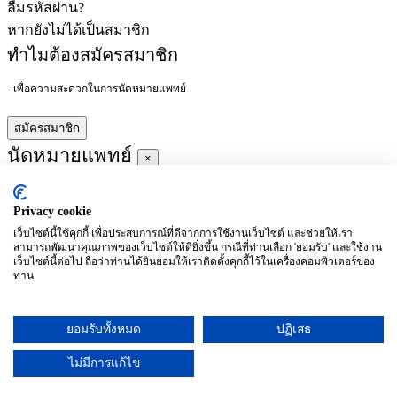
ลืมรหัสผ่าน?
หากยังไม่ได้เป็นสมาชิก
ทำไมต้องสมัครสมาชิก
- เพื่อความสะดวกในการนัดหมายแพทย์
สมัครสมาชิก
นัดหมายแพทย์
×
Privacy cookie
ผู้ชำนาญการ
:
เว็บไซต์นี้ใช้คุกกี้ เพื่อประสบการณ์ที่ดีจากการใช้งานเว็บไซต์ และช่วยให้เรา
สามารถพัฒนาคุณภาพของเว็บไซต์ให้ดียิ่งขึ้น กรณีที่ท่านเลือก 'ยอมรับ' และใช้งาน
ประจำ :
เว็บไซต์นี้ต่อไป ถือว่าท่านได้ยินยอมให้เราติดตั้งคุกกี้ไว้ในเครื่องคอมพิวเตอร์ของ
ท่าน
ประวัติการศึกษา
ยอมรับทั้งหมด
ปฏิเสธ
อาทิตย์
จันทร์
อังคาร
พุธ
พฤหัสบดี
ศุกร์
เสาร์
(26/09)
(27/09)
(28/09)
(29/09)
(30/09)
(01/10)
(02/10)
ไม่มีการแก้ไข