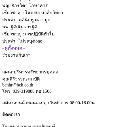
พญ. จักรวิดา โกษาคาร
เชี่ยวชาญ
: โสต ศอ นาสิกวิทยา
ประจำ : คลินิกหู คอ จมูก
นพ. ฐิติณัฐ จารุฐิติ
เชี่ยวชาญ
: เวชปฏิบัติทั่วไป
ประจำ : ไม่ระบุ/none
- ดูทั้งหมด -
ร่วมงานกับเรา
แผนกบริหารทรัพยากรบุคคล
คุณศิริวรรณ สมบัติ
bchhr@bch.co.th
โทร. 039-319888 ต่อ 1508
สมัครงานด้วยตนเอง ทุกวันทำการ 08.00-16.00น.
ติดต่อเรา
โรงพยาบาลกรุงเทพจันทบุรี