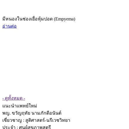
มีหนองในช่องเยื่อหุ้มปอด (Empyema)
อ่านต่อ
- ดูทั้งหมด -
แนะนำแพทย์ใหม่
พญ. ขวัญฤทัย นามภักดีอนันต์
เชี่ยวชาญ
: สูติศาสตร์-นรีเวชวิทยา
ประจำ : ศูนย์สุขภาพสตรี