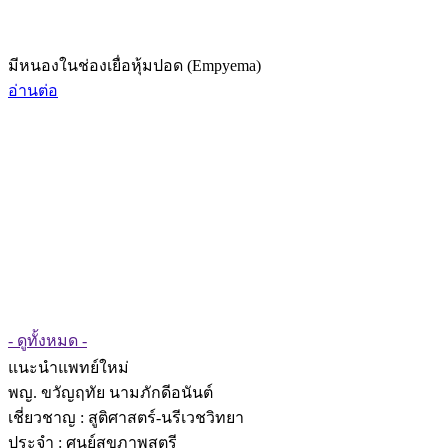
มีหนองในช่องเยื่อหุ้มปอด (Empyema)
อ่านต่อ
- ดูทั้งหมด -
แนะนำแพทย์ใหม่
พญ. ขวัญฤทัย นามภักดีอนันต์
เชี่ยวชาญ
: สูติศาสตร์-นรีเวชวิทยา
ประจำ : ศูนย์สุขภาพสตรี