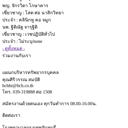
พญ. จักรวิดา โกษาคาร
เชี่ยวชาญ
: โสต ศอ นาสิกวิทยา
ประจำ : คลินิกหู คอ จมูก
นพ. ฐิติณัฐ จารุฐิติ
เชี่ยวชาญ
: เวชปฏิบัติทั่วไป
ประจำ : ไม่ระบุ/none
- ดูทั้งหมด -
ร่วมงานกับเรา
แผนกบริหารทรัพยากรบุคคล
คุณศิริวรรณ สมบัติ
bchhr@bch.co.th
โทร. 039-319888 ต่อ 1508
สมัครงานด้วยตนเอง ทุกวันทำการ 08.00-16.00น.
ติดต่อเรา
โรงพยาบาลกรุงเทพจันทบุรี