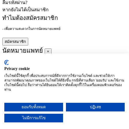
ลืมรหัสผ่าน?
หากยังไม่ได้เป็นสมาชิก
ทำไมต้องสมัครสมาชิก
- เพื่อความสะดวกในการนัดหมายแพทย์
สมัครสมาชิก
นัดหมายแพทย์
×
Privacy cookie
ผู้ชำนาญการ
:
เว็บไซต์นี้ใช้คุกกี้ เพื่อประสบการณ์ที่ดีจากการใช้งานเว็บไซต์ และช่วยให้เรา
สามารถพัฒนาคุณภาพของเว็บไซต์ให้ดียิ่งขึ้น กรณีที่ท่านเลือก 'ยอมรับ' และใช้งาน
ประจำ :
เว็บไซต์นี้ต่อไป ถือว่าท่านได้ยินยอมให้เราติดตั้งคุกกี้ไว้ในเครื่องคอมพิวเตอร์ของ
ท่าน
ประวัติการศึกษา
ยอมรับทั้งหมด
ปฏิเสธ
อาทิตย์
จันทร์
อังคาร
พุธ
พฤหัสบดี
ศุกร์
เสาร์
(26/09)
(27/09)
(28/09)
(29/09)
(30/09)
(01/10)
(02/10)
ไม่มีการแก้ไข