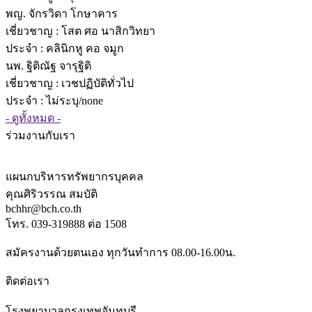
พญ. จักรวิดา โกษาคาร
เชี่ยวชาญ
: โสต ศอ นาสิกวิทยา
ประจำ : คลินิกหู คอ จมูก
นพ. ฐิติณัฐ จารุฐิติ
เชี่ยวชาญ
: เวชปฏิบัติทั่วไป
ประจำ : ไม่ระบุ/none
- ดูทั้งหมด -
ร่วมงานกับเรา
แผนกบริหารทรัพยากรบุคคล
คุณศิริวรรณ สมบัติ
bchhr@bch.co.th
โทร. 039-319888 ต่อ 1508
สมัครงานด้วยตนเอง ทุกวันทำการ 08.00-16.00น.
ติดต่อเรา
โรงพยาบาลกรุงเทพจันทบุรี