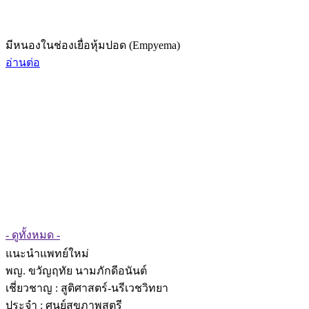
มีหนองในช่องเยื่อหุ้มปอด (Empyema)
อ่านต่อ
- ดูทั้งหมด -
แนะนำแพทย์ใหม่
พญ. ขวัญฤทัย นามภักดีอนันต์
เชี่ยวชาญ
: สูติศาสตร์-นรีเวชวิทยา
ประจำ : ศูนย์สุขภาพสตรี