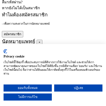
ลืมรหัสผ่าน?
หากยังไม่ได้เป็นสมาชิก
ทำไมต้องสมัครสมาชิก
- เพื่อความสะดวกในการนัดหมายแพทย์
สมัครสมาชิก
นัดหมายแพทย์
×
Privacy cookie
ผู้ชำนาญการ
:
เว็บไซต์นี้ใช้คุกกี้ เพื่อประสบการณ์ที่ดีจากการใช้งานเว็บไซต์ และช่วยให้เรา
สามารถพัฒนาคุณภาพของเว็บไซต์ให้ดียิ่งขึ้น กรณีที่ท่านเลือก 'ยอมรับ' และใช้งาน
ประจำ :
เว็บไซต์นี้ต่อไป ถือว่าท่านได้ยินยอมให้เราติดตั้งคุกกี้ไว้ในเครื่องคอมพิวเตอร์ของ
ท่าน
ประวัติการศึกษา
ยอมรับทั้งหมด
ปฏิเสธ
อาทิตย์
จันทร์
อังคาร
พุธ
พฤหัสบดี
ศุกร์
เสาร์
(26/09)
(27/09)
(28/09)
(29/09)
(30/09)
(01/10)
(02/10)
ไม่มีการแก้ไข