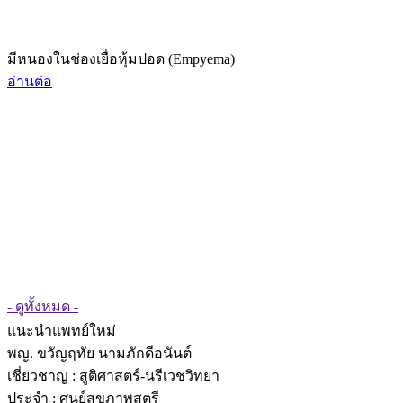
มีหนองในช่องเยื่อหุ้มปอด (Empyema)
อ่านต่อ
- ดูทั้งหมด -
แนะนำแพทย์ใหม่
พญ. ขวัญฤทัย นามภักดีอนันต์
เชี่ยวชาญ
: สูติศาสตร์-นรีเวชวิทยา
ประจำ : ศูนย์สุขภาพสตรี