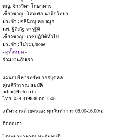
พญ. จักรวิดา โกษาคาร
เชี่ยวชาญ
: โสต ศอ นาสิกวิทยา
ประจำ : คลินิกหู คอ จมูก
นพ. ฐิติณัฐ จารุฐิติ
เชี่ยวชาญ
: เวชปฏิบัติทั่วไป
ประจำ : ไม่ระบุ/none
- ดูทั้งหมด -
ร่วมงานกับเรา
แผนกบริหารทรัพยากรบุคคล
คุณศิริวรรณ สมบัติ
bchhr@bch.co.th
โทร. 039-319888 ต่อ 1508
สมัครงานด้วยตนเอง ทุกวันทำการ 08.00-16.00น.
ติดต่อเรา
โรงพยาบาลกรุงเทพจันทบุรี