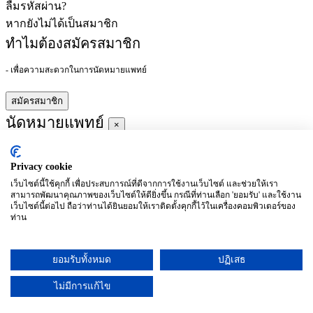
ลืมรหัสผ่าน?
หากยังไม่ได้เป็นสมาชิก
ทำไมต้องสมัครสมาชิก
- เพื่อความสะดวกในการนัดหมายแพทย์
สมัครสมาชิก
นัดหมายแพทย์
×
Privacy cookie
ผู้ชำนาญการ
:
เว็บไซต์นี้ใช้คุกกี้ เพื่อประสบการณ์ที่ดีจากการใช้งานเว็บไซต์ และช่วยให้เรา
สามารถพัฒนาคุณภาพของเว็บไซต์ให้ดียิ่งขึ้น กรณีที่ท่านเลือก 'ยอมรับ' และใช้งาน
ประจำ :
เว็บไซต์นี้ต่อไป ถือว่าท่านได้ยินยอมให้เราติดตั้งคุกกี้ไว้ในเครื่องคอมพิวเตอร์ของ
ท่าน
ประวัติการศึกษา
ยอมรับทั้งหมด
ปฏิเสธ
อาทิตย์
จันทร์
อังคาร
พุธ
พฤหัสบดี
ศุกร์
เสาร์
(26/09)
(27/09)
(28/09)
(29/09)
(30/09)
(01/10)
(02/10)
ไม่มีการแก้ไข