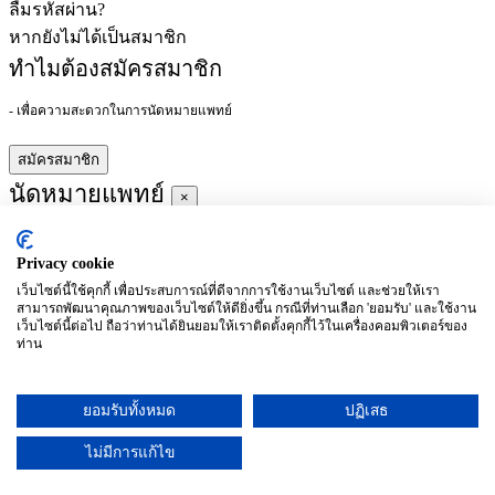
ลืมรหัสผ่าน?
หากยังไม่ได้เป็นสมาชิก
ทำไมต้องสมัครสมาชิก
- เพื่อความสะดวกในการนัดหมายแพทย์
สมัครสมาชิก
นัดหมายแพทย์
×
Privacy cookie
ผู้ชำนาญการ
:
เว็บไซต์นี้ใช้คุกกี้ เพื่อประสบการณ์ที่ดีจากการใช้งานเว็บไซต์ และช่วยให้เรา
สามารถพัฒนาคุณภาพของเว็บไซต์ให้ดียิ่งขึ้น กรณีที่ท่านเลือก 'ยอมรับ' และใช้งาน
ประจำ :
เว็บไซต์นี้ต่อไป ถือว่าท่านได้ยินยอมให้เราติดตั้งคุกกี้ไว้ในเครื่องคอมพิวเตอร์ของ
ท่าน
ประวัติการศึกษา
ยอมรับทั้งหมด
ปฏิเสธ
อาทิตย์
จันทร์
อังคาร
พุธ
พฤหัสบดี
ศุกร์
เสาร์
(26/09)
(27/09)
(28/09)
(29/09)
(30/09)
(01/10)
(02/10)
ไม่มีการแก้ไข