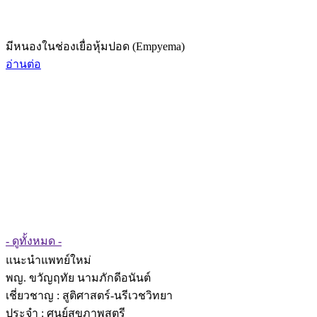
มีหนองในช่องเยื่อหุ้มปอด (Empyema)
อ่านต่อ
- ดูทั้งหมด -
แนะนำแพทย์ใหม่
พญ. ขวัญฤทัย นามภักดีอนันต์
เชี่ยวชาญ
: สูติศาสตร์-นรีเวชวิทยา
ประจำ : ศูนย์สุขภาพสตรี