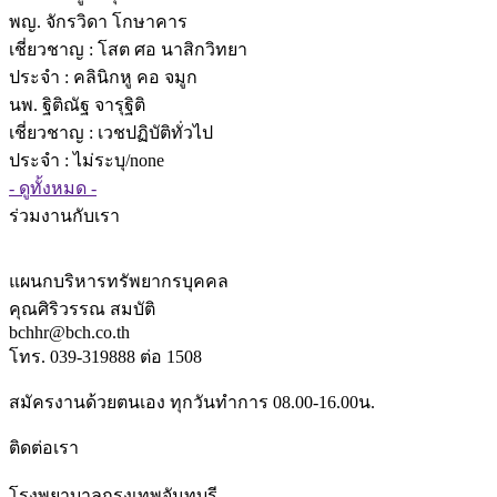
พญ. จักรวิดา โกษาคาร
เชี่ยวชาญ
: โสต ศอ นาสิกวิทยา
ประจำ : คลินิกหู คอ จมูก
นพ. ฐิติณัฐ จารุฐิติ
เชี่ยวชาญ
: เวชปฏิบัติทั่วไป
ประจำ : ไม่ระบุ/none
- ดูทั้งหมด -
ร่วมงานกับเรา
แผนกบริหารทรัพยากรบุคคล
คุณศิริวรรณ สมบัติ
bchhr@bch.co.th
โทร. 039-319888 ต่อ 1508
สมัครงานด้วยตนเอง ทุกวันทำการ 08.00-16.00น.
ติดต่อเรา
โรงพยาบาลกรุงเทพจันทบุรี