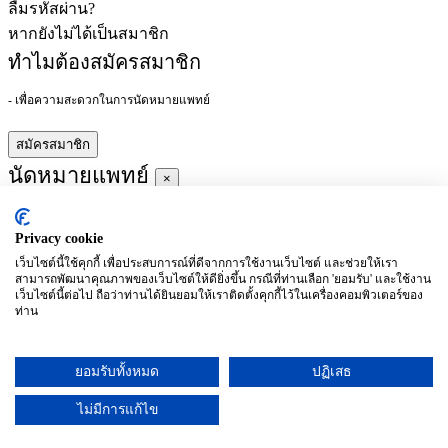
ลืมรหัสผ่าน?
หากยังไม่ได้เป็นสมาชิก
ทำไมต้องสมัครสมาชิก
- เพื่อความสะดวกในการนัดหมายแพทย์
สมัครสมาชิก
นัดหมายแพทย์
×
Privacy cookie
ผู้ชำนาญการ
:
เว็บไซต์นี้ใช้คุกกี้ เพื่อประสบการณ์ที่ดีจากการใช้งานเว็บไซต์ และช่วยให้เรา
สามารถพัฒนาคุณภาพของเว็บไซต์ให้ดียิ่งขึ้น กรณีที่ท่านเลือก 'ยอมรับ' และใช้งาน
ประจำ :
เว็บไซต์นี้ต่อไป ถือว่าท่านได้ยินยอมให้เราติดตั้งคุกกี้ไว้ในเครื่องคอมพิวเตอร์ของ
ท่าน
ประวัติการศึกษา
ยอมรับทั้งหมด
ปฏิเสธ
อาทิตย์
จันทร์
อังคาร
พุธ
พฤหัสบดี
ศุกร์
เสาร์
(26/09)
(27/09)
(28/09)
(29/09)
(30/09)
(01/10)
(02/10)
ไม่มีการแก้ไข