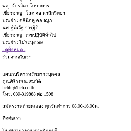
พญ. จักรวิดา โกษาคาร
เชี่ยวชาญ
: โสต ศอ นาสิกวิทยา
ประจำ : คลินิกหู คอ จมูก
นพ. ฐิติณัฐ จารุฐิติ
เชี่ยวชาญ
: เวชปฏิบัติทั่วไป
ประจำ : ไม่ระบุ/none
- ดูทั้งหมด -
ร่วมงานกับเรา
แผนกบริหารทรัพยากรบุคคล
คุณศิริวรรณ สมบัติ
bchhr@bch.co.th
โทร. 039-319888 ต่อ 1508
สมัครงานด้วยตนเอง ทุกวันทำการ 08.00-16.00น.
ติดต่อเรา
โรงพยาบาลกรุงเทพจันทบุรี