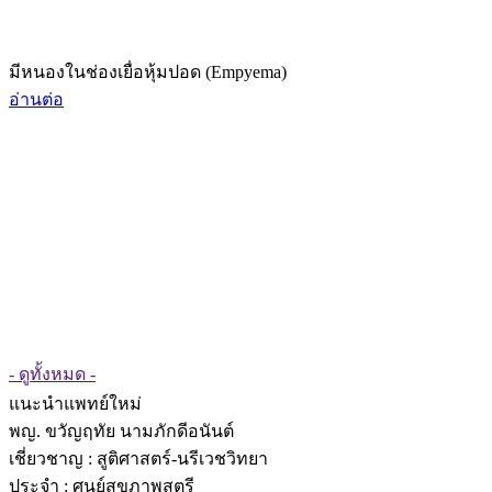
มีหนองในช่องเยื่อหุ้มปอด (Empyema)
อ่านต่อ
- ดูทั้งหมด -
แนะนำแพทย์ใหม่
พญ. ขวัญฤทัย นามภักดีอนันต์
เชี่ยวชาญ
: สูติศาสตร์-นรีเวชวิทยา
ประจำ : ศูนย์สุขภาพสตรี