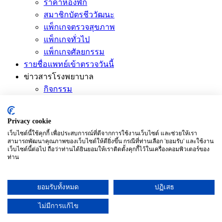
ราคาห้องพัก
สมาชิกบัตรชีววัฒนะ
แพ็กเกจตรวจสุขภาพ
แพ็กเกจทั่วไป
แพ็กเกจศัลยกรรม
รายชื่อแพทย์เข้าตรวจวันนี้
ข่าวสารโรงพยาบาล
กิจกรรม
ข่าวประชาสัมพันธ์
บทความ
Privacy cookie
วีดีโอ
เว็บไซต์นี้ใช้คุกกี้ เพื่อประสบการณ์ที่ดีจากการใช้งานเว็บไซต์ และช่วยให้เรา
ติดต่อเรา
สามารถพัฒนาคุณภาพของเว็บไซต์ให้ดียิ่งขึ้น กรณีที่ท่านเลือก 'ยอมรับ' และใช้งาน
เว็บไซต์นี้ต่อไป ถือว่าท่านได้ยินยอมให้เราติดตั้งคุกกี้ไว้ในเครื่องคอมพิวเตอร์ของ
ฝากคำถามถึงโรงพยาบาล
ท่าน
แนะนำ/ติชม ถึงผู้บริหาร
แผนที่และการเดินทาง
ยอมรับทั้งหมด
ปฏิเสธ
ร่วมงานกับเรา
บริการ/สินค้าออนไลน์
ไม่มีการแก้ไข
ลงทะเบียนตรวจโควิดออนไลน์