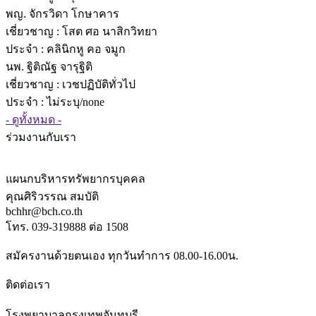
พญ. จักรวิดา โกษาคาร
เชี่ยวชาญ
: โสต ศอ นาสิกวิทยา
ประจำ : คลินิกหู คอ จมูก
นพ. ฐิติณัฐ จารุฐิติ
เชี่ยวชาญ
: เวชปฏิบัติทั่วไป
ประจำ : ไม่ระบุ/none
- ดูทั้งหมด -
ร่วมงานกับเรา
แผนกบริหารทรัพยากรบุคคล
คุณศิริวรรณ สมบัติ
bchhr@bch.co.th
โทร. 039-319888 ต่อ 1508
สมัครงานด้วยตนเอง ทุกวันทำการ 08.00-16.00น.
ติดต่อเรา
โรงพยาบาลกรุงเทพจันทบุรี