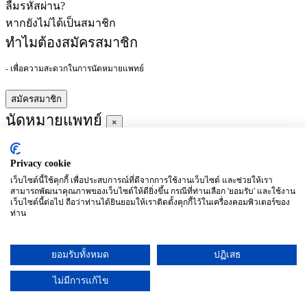
ลืมรหัสผ่าน?
หากยังไม่ได้เป็นสมาชิก
ทำไมต้องสมัครสมาชิก
- เพื่อความสะดวกในการนัดหมายแพทย์
สมัครสมาชิก
นัดหมายแพทย์
×
Privacy cookie
ผู้ชำนาญการ
:
เว็บไซต์นี้ใช้คุกกี้ เพื่อประสบการณ์ที่ดีจากการใช้งานเว็บไซต์ และช่วยให้เรา
สามารถพัฒนาคุณภาพของเว็บไซต์ให้ดียิ่งขึ้น กรณีที่ท่านเลือก 'ยอมรับ' และใช้งาน
ประจำ :
เว็บไซต์นี้ต่อไป ถือว่าท่านได้ยินยอมให้เราติดตั้งคุกกี้ไว้ในเครื่องคอมพิวเตอร์ของ
ท่าน
ประวัติการศึกษา
ยอมรับทั้งหมด
ปฏิเสธ
อาทิตย์
จันทร์
อังคาร
พุธ
พฤหัสบดี
ศุกร์
เสาร์
(26/09)
(27/09)
(28/09)
(29/09)
(30/09)
(01/10)
(02/10)
ไม่มีการแก้ไข