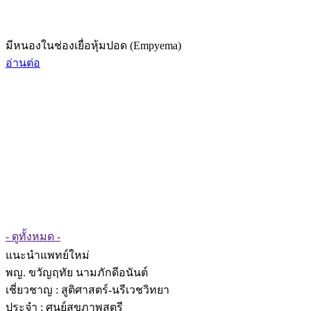
มีหนองในช่องเยื่อหุ้มปอด (Empyema)
อ่านต่อ
- ดูทั้งหมด -
แนะนำแพทย์ใหม่
พญ. ขวัญฤทัย นามภักดีอนันต์
เชี่ยวชาญ
: สูติศาสตร์-นรีเวชวิทยา
ประจำ : ศูนย์สุขภาพสตรี