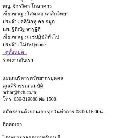
พญ. จักรวิดา โกษาคาร
เชี่ยวชาญ
: โสต ศอ นาสิกวิทยา
ประจำ : คลินิกหู คอ จมูก
นพ. ฐิติณัฐ จารุฐิติ
เชี่ยวชาญ
: เวชปฏิบัติทั่วไป
ประจำ : ไม่ระบุ/none
- ดูทั้งหมด -
ร่วมงานกับเรา
แผนกบริหารทรัพยากรบุคคล
คุณศิริวรรณ สมบัติ
bchhr@bch.co.th
โทร. 039-319888 ต่อ 1508
สมัครงานด้วยตนเอง ทุกวันทำการ 08.00-16.00น.
ติดต่อเรา
โรงพยาบาลกรุงเทพจันทบุรี