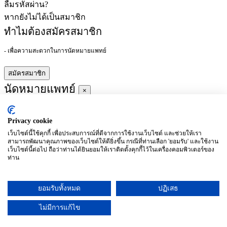
ลืมรหัสผ่าน?
หากยังไม่ได้เป็นสมาชิก
ทำไมต้องสมัครสมาชิก
- เพื่อความสะดวกในการนัดหมายแพทย์
สมัครสมาชิก
นัดหมายแพทย์
×
Privacy cookie
ผู้ชำนาญการ
:
เว็บไซต์นี้ใช้คุกกี้ เพื่อประสบการณ์ที่ดีจากการใช้งานเว็บไซต์ และช่วยให้เรา
สามารถพัฒนาคุณภาพของเว็บไซต์ให้ดียิ่งขึ้น กรณีที่ท่านเลือก 'ยอมรับ' และใช้งาน
ประจำ :
เว็บไซต์นี้ต่อไป ถือว่าท่านได้ยินยอมให้เราติดตั้งคุกกี้ไว้ในเครื่องคอมพิวเตอร์ของ
ท่าน
ประวัติการศึกษา
ยอมรับทั้งหมด
ปฏิเสธ
อาทิตย์
จันทร์
อังคาร
พุธ
พฤหัสบดี
ศุกร์
เสาร์
(26/09)
(27/09)
(28/09)
(29/09)
(30/09)
(01/10)
(02/10)
ไม่มีการแก้ไข