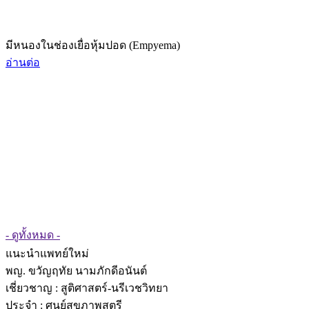
มีหนองในช่องเยื่อหุ้มปอด (Empyema)
อ่านต่อ
- ดูทั้งหมด -
แนะนำแพทย์ใหม่
พญ. ขวัญฤทัย นามภักดีอนันต์
เชี่ยวชาญ
: สูติศาสตร์-นรีเวชวิทยา
ประจำ : ศูนย์สุขภาพสตรี