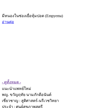
มีหนองในช่องเยื่อหุ้มปอด (Empyema)
อ่านต่อ
- ดูทั้งหมด -
แนะนำแพทย์ใหม่
พญ. ขวัญฤทัย นามภักดีอนันต์
เชี่ยวชาญ
: สูติศาสตร์-นรีเวชวิทยา
ประจำ : ศูนย์สุขภาพสตรี