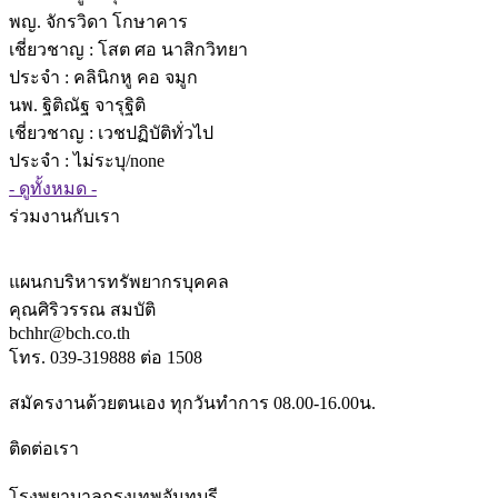
พญ. จักรวิดา โกษาคาร
เชี่ยวชาญ
: โสต ศอ นาสิกวิทยา
ประจำ : คลินิกหู คอ จมูก
นพ. ฐิติณัฐ จารุฐิติ
เชี่ยวชาญ
: เวชปฏิบัติทั่วไป
ประจำ : ไม่ระบุ/none
- ดูทั้งหมด -
ร่วมงานกับเรา
แผนกบริหารทรัพยากรบุคคล
คุณศิริวรรณ สมบัติ
bchhr@bch.co.th
โทร. 039-319888 ต่อ 1508
สมัครงานด้วยตนเอง ทุกวันทำการ 08.00-16.00น.
ติดต่อเรา
โรงพยาบาลกรุงเทพจันทบุรี