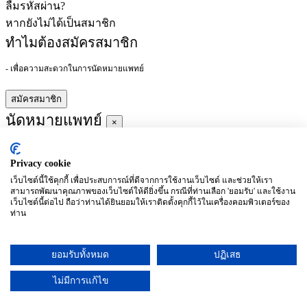
ลืมรหัสผ่าน?
หากยังไม่ได้เป็นสมาชิก
ทำไมต้องสมัครสมาชิก
- เพื่อความสะดวกในการนัดหมายแพทย์
สมัครสมาชิก
นัดหมายแพทย์
×
Privacy cookie
ผู้ชำนาญการ
:
เว็บไซต์นี้ใช้คุกกี้ เพื่อประสบการณ์ที่ดีจากการใช้งานเว็บไซต์ และช่วยให้เรา
สามารถพัฒนาคุณภาพของเว็บไซต์ให้ดียิ่งขึ้น กรณีที่ท่านเลือก 'ยอมรับ' และใช้งาน
ประจำ :
เว็บไซต์นี้ต่อไป ถือว่าท่านได้ยินยอมให้เราติดตั้งคุกกี้ไว้ในเครื่องคอมพิวเตอร์ของ
ท่าน
ประวัติการศึกษา
ยอมรับทั้งหมด
ปฏิเสธ
อาทิตย์
จันทร์
อังคาร
พุธ
พฤหัสบดี
ศุกร์
เสาร์
(26/09)
(27/09)
(28/09)
(29/09)
(30/09)
(01/10)
(02/10)
ไม่มีการแก้ไข