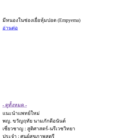
มีหนองในช่องเยื่อหุ้มปอด (Empyema)
อ่านต่อ
- ดูทั้งหมด -
แนะนำแพทย์ใหม่
พญ. ขวัญฤทัย นามภักดีอนันต์
เชี่ยวชาญ
: สูติศาสตร์-นรีเวชวิทยา
ประจำ : ศูนย์สุขภาพสตรี