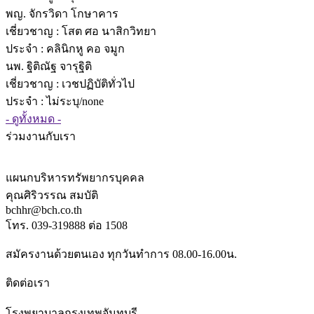
พญ. จักรวิดา โกษาคาร
เชี่ยวชาญ
: โสต ศอ นาสิกวิทยา
ประจำ : คลินิกหู คอ จมูก
นพ. ฐิติณัฐ จารุฐิติ
เชี่ยวชาญ
: เวชปฏิบัติทั่วไป
ประจำ : ไม่ระบุ/none
- ดูทั้งหมด -
ร่วมงานกับเรา
แผนกบริหารทรัพยากรบุคคล
คุณศิริวรรณ สมบัติ
bchhr@bch.co.th
โทร. 039-319888 ต่อ 1508
สมัครงานด้วยตนเอง ทุกวันทำการ 08.00-16.00น.
ติดต่อเรา
โรงพยาบาลกรุงเทพจันทบุรี