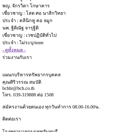
พญ. จักรวิดา โกษาคาร
เชี่ยวชาญ
: โสต ศอ นาสิกวิทยา
ประจำ : คลินิกหู คอ จมูก
นพ. ฐิติณัฐ จารุฐิติ
เชี่ยวชาญ
: เวชปฏิบัติทั่วไป
ประจำ : ไม่ระบุ/none
- ดูทั้งหมด -
ร่วมงานกับเรา
แผนกบริหารทรัพยากรบุคคล
คุณศิริวรรณ สมบัติ
bchhr@bch.co.th
โทร. 039-319888 ต่อ 1508
สมัครงานด้วยตนเอง ทุกวันทำการ 08.00-16.00น.
ติดต่อเรา
โรงพยาบาลกรุงเทพจันทบุรี