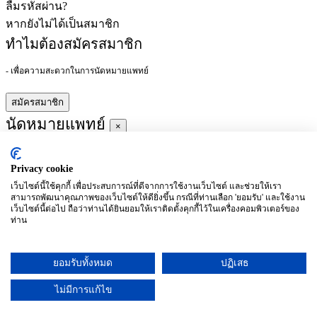
ลืมรหัสผ่าน?
หากยังไม่ได้เป็นสมาชิก
ทำไมต้องสมัครสมาชิก
- เพื่อความสะดวกในการนัดหมายแพทย์
สมัครสมาชิก
นัดหมายแพทย์
×
Privacy cookie
ผู้ชำนาญการ
:
เว็บไซต์นี้ใช้คุกกี้ เพื่อประสบการณ์ที่ดีจากการใช้งานเว็บไซต์ และช่วยให้เรา
สามารถพัฒนาคุณภาพของเว็บไซต์ให้ดียิ่งขึ้น กรณีที่ท่านเลือก 'ยอมรับ' และใช้งาน
ประจำ :
เว็บไซต์นี้ต่อไป ถือว่าท่านได้ยินยอมให้เราติดตั้งคุกกี้ไว้ในเครื่องคอมพิวเตอร์ของ
ท่าน
ประวัติการศึกษา
ยอมรับทั้งหมด
ปฏิเสธ
อาทิตย์
จันทร์
อังคาร
พุธ
พฤหัสบดี
ศุกร์
เสาร์
(26/09)
(27/09)
(28/09)
(29/09)
(30/09)
(01/10)
(02/10)
ไม่มีการแก้ไข