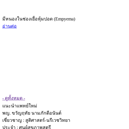
มีหนองในช่องเยื่อหุ้มปอด (Empyema)
อ่านต่อ
- ดูทั้งหมด -
แนะนำแพทย์ใหม่
พญ. ขวัญฤทัย นามภักดีอนันต์
เชี่ยวชาญ
: สูติศาสตร์-นรีเวชวิทยา
ประจำ : ศูนย์สุขภาพสตรี