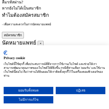
ลืมรหัสผ่าน?
หากยังไม่ได้เป็นสมาชิก
ทำไมต้องสมัครสมาชิก
- เพื่อความสะดวกในการนัดหมายแพทย์
สมัครสมาชิก
นัดหมายแพทย์
×
Privacy cookie
ผู้ชำนาญการ
:
เว็บไซต์นี้ใช้คุกกี้ เพื่อประสบการณ์ที่ดีจากการใช้งานเว็บไซต์ และช่วยให้เรา
สามารถพัฒนาคุณภาพของเว็บไซต์ให้ดียิ่งขึ้น กรณีที่ท่านเลือก 'ยอมรับ' และใช้งาน
ประจำ :
เว็บไซต์นี้ต่อไป ถือว่าท่านได้ยินยอมให้เราติดตั้งคุกกี้ไว้ในเครื่องคอมพิวเตอร์ของ
ท่าน
ประวัติการศึกษา
ยอมรับทั้งหมด
ปฏิเสธ
อาทิตย์
จันทร์
อังคาร
พุธ
พฤหัสบดี
ศุกร์
เสาร์
(26/09)
(27/09)
(28/09)
(29/09)
(30/09)
(01/10)
(02/10)
ไม่มีการแก้ไข