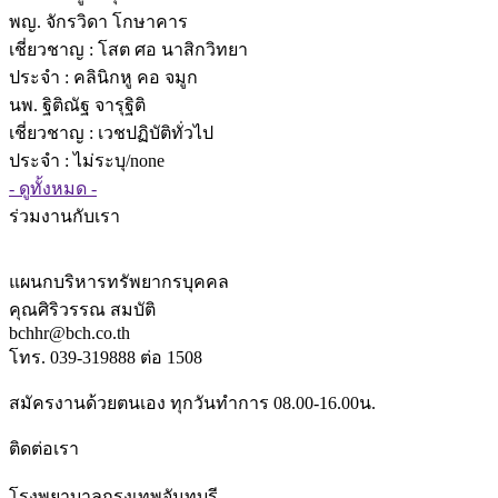
พญ. จักรวิดา โกษาคาร
เชี่ยวชาญ
: โสต ศอ นาสิกวิทยา
ประจำ : คลินิกหู คอ จมูก
นพ. ฐิติณัฐ จารุฐิติ
เชี่ยวชาญ
: เวชปฏิบัติทั่วไป
ประจำ : ไม่ระบุ/none
- ดูทั้งหมด -
ร่วมงานกับเรา
แผนกบริหารทรัพยากรบุคคล
คุณศิริวรรณ สมบัติ
bchhr@bch.co.th
โทร. 039-319888 ต่อ 1508
สมัครงานด้วยตนเอง ทุกวันทำการ 08.00-16.00น.
ติดต่อเรา
โรงพยาบาลกรุงเทพจันทบุรี