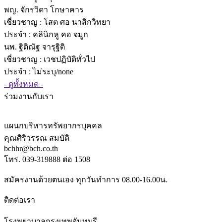
พญ. จักรวิดา โกษาคาร
เชี่ยวชาญ
: โสต ศอ นาสิกวิทยา
ประจำ : คลินิกหู คอ จมูก
นพ. ฐิติณัฐ จารุฐิติ
เชี่ยวชาญ
: เวชปฏิบัติทั่วไป
ประจำ : ไม่ระบุ/none
- ดูทั้งหมด -
ร่วมงานกับเรา
แผนกบริหารทรัพยากรบุคคล
คุณศิริวรรณ สมบัติ
bchhr@bch.co.th
โทร. 039-319888 ต่อ 1508
สมัครงานด้วยตนเอง ทุกวันทำการ 08.00-16.00น.
ติดต่อเรา
โรงพยาบาลกรุงเทพจันทบุรี