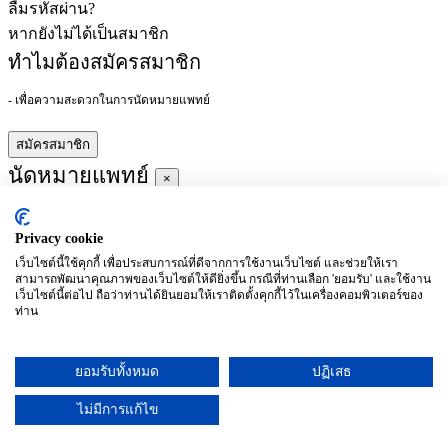
ลืมรหัสผ่าน?
หากยังไม่ได้เป็นสมาชิก
ทำไมต้องสมัครสมาชิก
- เพื่อความสะดวกในการนัดหมายแพทย์
สมัครสมาชิก
นัดหมายแพทย์
×
Privacy cookie
ผู้ชำนาญการ
:
เว็บไซต์นี้ใช้คุกกี้ เพื่อประสบการณ์ที่ดีจากการใช้งานเว็บไซต์ และช่วยให้เรา
สามารถพัฒนาคุณภาพของเว็บไซต์ให้ดียิ่งขึ้น กรณีที่ท่านเลือก 'ยอมรับ' และใช้งาน
ประจำ :
เว็บไซต์นี้ต่อไป ถือว่าท่านได้ยินยอมให้เราติดตั้งคุกกี้ไว้ในเครื่องคอมพิวเตอร์ของ
ท่าน
ประวัติการศึกษา
ยอมรับทั้งหมด
ปฏิเสธ
อาทิตย์
จันทร์
อังคาร
พุธ
พฤหัสบดี
ศุกร์
เสาร์
(26/09)
(27/09)
(28/09)
(29/09)
(30/09)
(01/10)
(02/10)
ไม่มีการแก้ไข