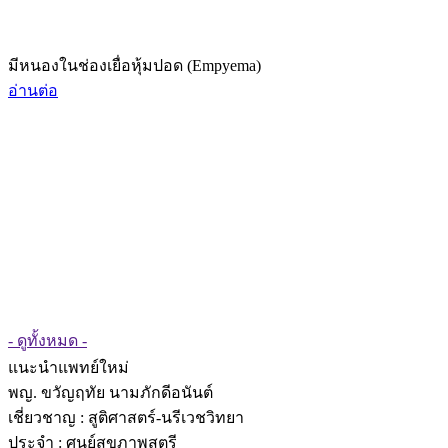
มีหนองในช่องเยื่อหุ้มปอด (Empyema)
อ่านต่อ
- ดูทั้งหมด -
แนะนำแพทย์ใหม่
พญ. ขวัญฤทัย นามภักดีอนันต์
เชี่ยวชาญ
: สูติศาสตร์-นรีเวชวิทยา
ประจำ : ศูนย์สุขภาพสตรี