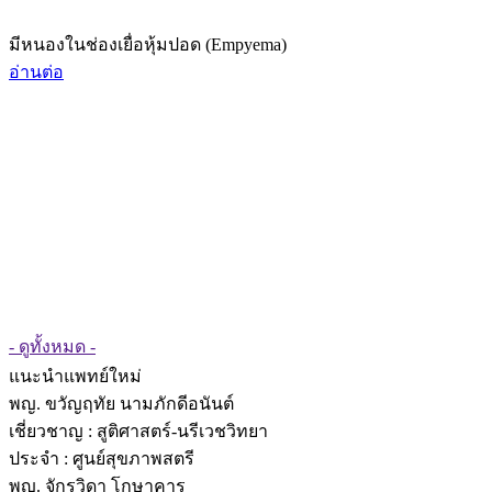
มีหนองในช่องเยื่อหุ้มปอด (Empyema)
อ่านต่อ
- ดูทั้งหมด -
แนะนำแพทย์ใหม่
พญ. ขวัญฤทัย นามภักดีอนันต์
เชี่ยวชาญ
: สูติศาสตร์-นรีเวชวิทยา
ประจำ : ศูนย์สุขภาพสตรี
พญ. จักรวิดา โกษาคาร