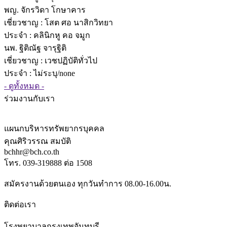
พญ. จักรวิดา โกษาคาร
เชี่ยวชาญ
: โสต ศอ นาสิกวิทยา
ประจำ : คลินิกหู คอ จมูก
นพ. ฐิติณัฐ จารุฐิติ
เชี่ยวชาญ
: เวชปฏิบัติทั่วไป
ประจำ : ไม่ระบุ/none
- ดูทั้งหมด -
ร่วมงานกับเรา
แผนกบริหารทรัพยากรบุคคล
คุณศิริวรรณ สมบัติ
bchhr@bch.co.th
โทร. 039-319888 ต่อ 1508
สมัครงานด้วยตนเอง ทุกวันทำการ 08.00-16.00น.
ติดต่อเรา
โรงพยาบาลกรุงเทพจันทบุรี