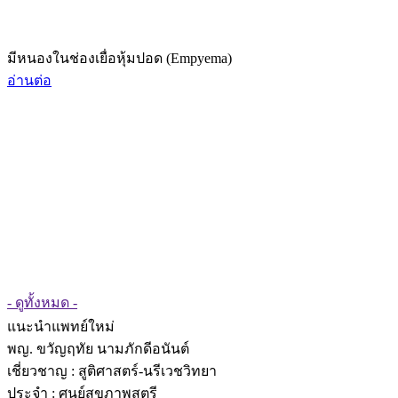
มีหนองในช่องเยื่อหุ้มปอด (Empyema)
อ่านต่อ
- ดูทั้งหมด -
แนะนำแพทย์ใหม่
พญ. ขวัญฤทัย นามภักดีอนันต์
เชี่ยวชาญ
: สูติศาสตร์-นรีเวชวิทยา
ประจำ : ศูนย์สุขภาพสตรี