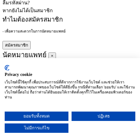
ลืมรหัสผ่าน?
หากยังไม่ได้เป็นสมาชิก
ทำไมต้องสมัครสมาชิก
- เพื่อความสะดวกในการนัดหมายแพทย์
สมัครสมาชิก
นัดหมายแพทย์
×
Privacy cookie
ผู้ชำนาญการ
:
เว็บไซต์นี้ใช้คุกกี้ เพื่อประสบการณ์ที่ดีจากการใช้งานเว็บไซต์ และช่วยให้เรา
สามารถพัฒนาคุณภาพของเว็บไซต์ให้ดียิ่งขึ้น กรณีที่ท่านเลือก 'ยอมรับ' และใช้งาน
ประจำ :
เว็บไซต์นี้ต่อไป ถือว่าท่านได้ยินยอมให้เราติดตั้งคุกกี้ไว้ในเครื่องคอมพิวเตอร์ของ
ท่าน
ประวัติการศึกษา
ยอมรับทั้งหมด
ปฏิเสธ
อาทิตย์
จันทร์
อังคาร
พุธ
พฤหัสบดี
ศุกร์
เสาร์
(26/09)
(27/09)
(28/09)
(29/09)
(30/09)
(01/10)
(02/10)
ไม่มีการแก้ไข