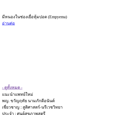
มีหนองในช่องเยื่อหุ้มปอด (Empyema)
อ่านต่อ
- ดูทั้งหมด -
แนะนำแพทย์ใหม่
พญ. ขวัญฤทัย นามภักดีอนันต์
เชี่ยวชาญ
: สูติศาสตร์-นรีเวชวิทยา
ประจำ : ศูนย์สุขภาพสตรี