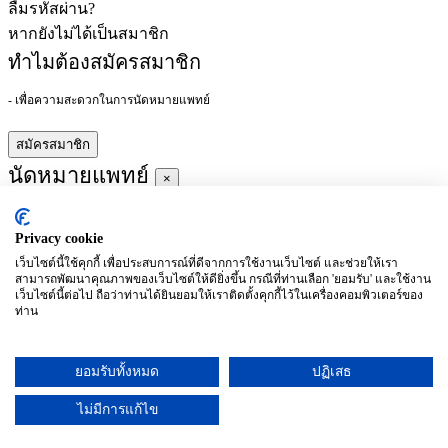
ลืมรหัสผ่าน?
หากยังไม่ได้เป็นสมาชิก
ทำไมต้องสมัครสมาชิก
- เพื่อความสะดวกในการนัดหมายแพทย์
สมัครสมาชิก
นัดหมายแพทย์
×
Privacy cookie
ผู้ชำนาญการ
:
เว็บไซต์นี้ใช้คุกกี้ เพื่อประสบการณ์ที่ดีจากการใช้งานเว็บไซต์ และช่วยให้เรา
สามารถพัฒนาคุณภาพของเว็บไซต์ให้ดียิ่งขึ้น กรณีที่ท่านเลือก 'ยอมรับ' และใช้งาน
ประจำ :
เว็บไซต์นี้ต่อไป ถือว่าท่านได้ยินยอมให้เราติดตั้งคุกกี้ไว้ในเครื่องคอมพิวเตอร์ของ
ท่าน
ประวัติการศึกษา
ยอมรับทั้งหมด
ปฏิเสธ
อาทิตย์
จันทร์
อังคาร
พุธ
พฤหัสบดี
ศุกร์
เสาร์
(26/09)
(27/09)
(28/09)
(29/09)
(30/09)
(01/10)
(02/10)
ไม่มีการแก้ไข