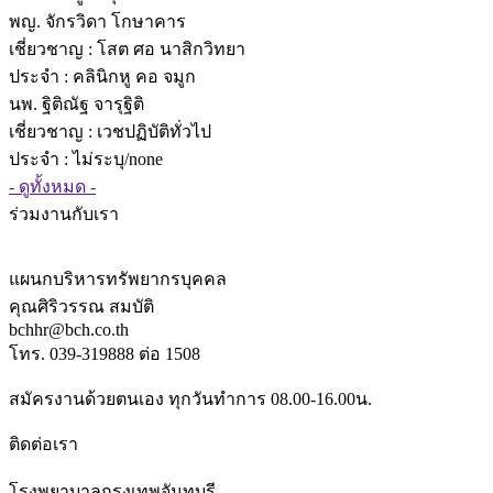
พญ. จักรวิดา โกษาคาร
เชี่ยวชาญ
: โสต ศอ นาสิกวิทยา
ประจำ : คลินิกหู คอ จมูก
นพ. ฐิติณัฐ จารุฐิติ
เชี่ยวชาญ
: เวชปฏิบัติทั่วไป
ประจำ : ไม่ระบุ/none
- ดูทั้งหมด -
ร่วมงานกับเรา
แผนกบริหารทรัพยากรบุคคล
คุณศิริวรรณ สมบัติ
bchhr@bch.co.th
โทร. 039-319888 ต่อ 1508
สมัครงานด้วยตนเอง ทุกวันทำการ 08.00-16.00น.
ติดต่อเรา
โรงพยาบาลกรุงเทพจันทบุรี