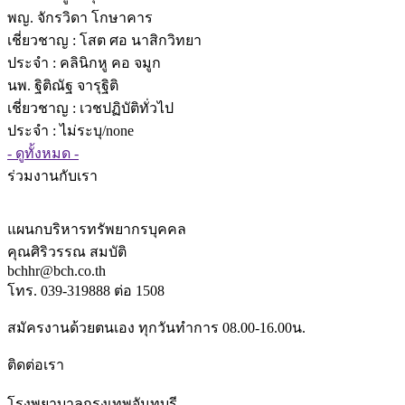
พญ. จักรวิดา โกษาคาร
เชี่ยวชาญ
: โสต ศอ นาสิกวิทยา
ประจำ : คลินิกหู คอ จมูก
นพ. ฐิติณัฐ จารุฐิติ
เชี่ยวชาญ
: เวชปฏิบัติทั่วไป
ประจำ : ไม่ระบุ/none
- ดูทั้งหมด -
ร่วมงานกับเรา
แผนกบริหารทรัพยากรบุคคล
คุณศิริวรรณ สมบัติ
bchhr@bch.co.th
โทร. 039-319888 ต่อ 1508
สมัครงานด้วยตนเอง ทุกวันทำการ 08.00-16.00น.
ติดต่อเรา
โรงพยาบาลกรุงเทพจันทบุรี