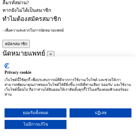
ลืมรหัสผ่าน?
หากยังไม่ได้เป็นสมาชิก
ทำไมต้องสมัครสมาชิก
- เพื่อความสะดวกในการนัดหมายแพทย์
สมัครสมาชิก
นัดหมายแพทย์
×
Privacy cookie
ผู้ชำนาญการ
:
เว็บไซต์นี้ใช้คุกกี้ เพื่อประสบการณ์ที่ดีจากการใช้งานเว็บไซต์ และช่วยให้เรา
สามารถพัฒนาคุณภาพของเว็บไซต์ให้ดียิ่งขึ้น กรณีที่ท่านเลือก 'ยอมรับ' และใช้งาน
ประจำ :
เว็บไซต์นี้ต่อไป ถือว่าท่านได้ยินยอมให้เราติดตั้งคุกกี้ไว้ในเครื่องคอมพิวเตอร์ของ
ท่าน
ประวัติการศึกษา
ยอมรับทั้งหมด
ปฏิเสธ
อาทิตย์
จันทร์
อังคาร
พุธ
พฤหัสบดี
ศุกร์
เสาร์
(26/09)
(27/09)
(28/09)
(29/09)
(30/09)
(01/10)
(02/10)
ไม่มีการแก้ไข