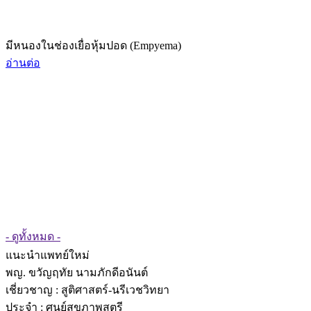
มีหนองในช่องเยื่อหุ้มปอด (Empyema)
อ่านต่อ
- ดูทั้งหมด -
แนะนำแพทย์ใหม่
พญ. ขวัญฤทัย นามภักดีอนันต์
เชี่ยวชาญ
: สูติศาสตร์-นรีเวชวิทยา
ประจำ : ศูนย์สุขภาพสตรี