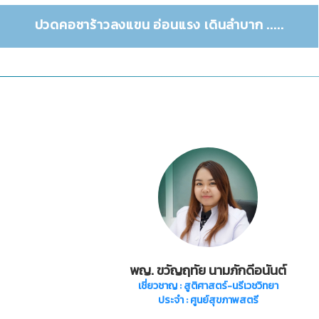
ปวดคอชาร้าวลงแขน อ่อนแรง เดินลำบาก .....
พญ. ขวัญฤทัย นามภักดีอนันต์
เชี่ยวชาญ
: สูติศาสตร์-นรีเวชวิทยา
ประจำ : ศูนย์สุขภาพสตรี