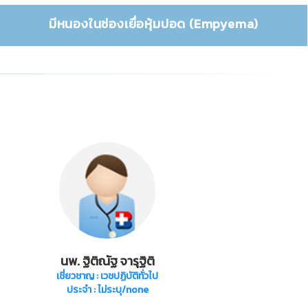
มีหนองในช่องเยื่อหุ้มปอด (Empyema)
นพ. ฐิติณัฐ จารุฐิติ
เชี่ยวชาญ
: เวชปฏิบัติทั่วไป
ประจำ : ไม่ระบุ/none