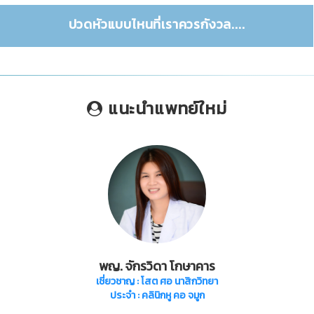
ปวดหัวแบบไหนที่เราควรกังวล....
แนะนำแพทย์ใหม่
พญ. จักรวิดา โกษาคาร
เชี่ยวชาญ
: โสต ศอ นาสิกวิทยา
ประจำ : คลินิกหู คอ จมูก